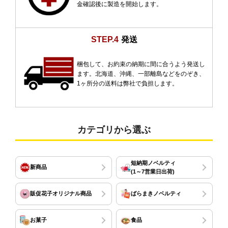
金確認後に製造を開始します。
STEP.4
発送
梱包して、お約束の納期に間に合うよう発送し
ます。北海道、沖縄、一部離島などをのぞき、
1ヶ所分の送料は弊社で負担します。
カテゴリから選ぶ
短納期ノベルティ
新商品
(1～7営業日出荷)
販促花子オリジナル商品
ばらまきノベルティ
お菓子
食品