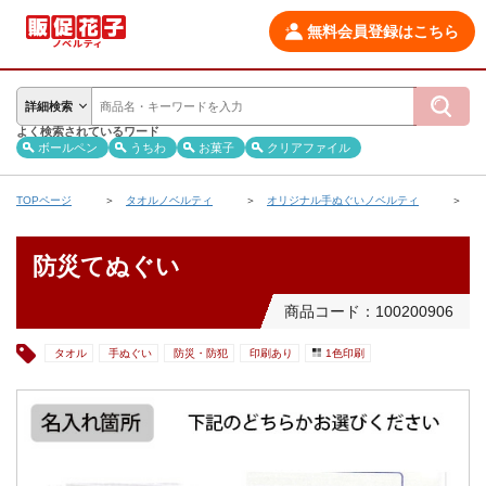
無料会員登録はこちら
詳細検索
よく検索されているワード
ボールペン
うちわ
お菓子
クリアファイル
TOPページ
タオルノベルティ
オリジナル手ぬぐいノベルティ
防
防災てぬぐい
商品コード：100200906
タオル
手ぬぐい
防災・防犯
印刷あり
1色印刷