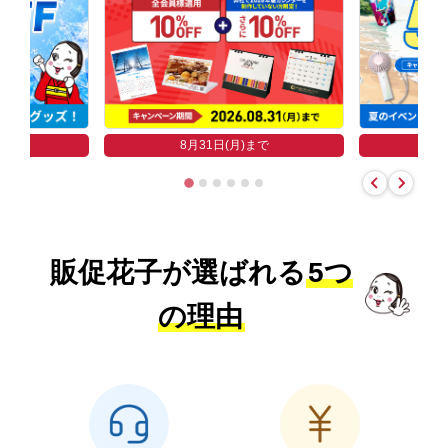
まで
8
8月31日(月)まで
販促花子が選ばれる
5つ
の理由