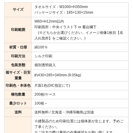
タオルサイズ：W1000×H350mm
サイズ
パッケージサイズ：185×130×15mm
W60×H12mm以内
印刷箇所：中央イラスト下 or 書込欄下
印刷範囲
(※どちらかお選びください。イメージ画像1枚目【名
入れ箇所】をご確認ください。)
材質・仕様
綿100％
印刷方法
シルク印刷
包装形態
個別透明袋入
箱サイズ・目安
約430×285×340mm (9.05kg)
重量
印刷色・本体色
片面1色(DIC指定にて)
梱包数量
200枚/ケース
最少ロット
100枚～
送料
送料無料 / 北海道・沖縄等離島は別途
※縫製品のため印刷位置には個体差が生じます。予めご
了承ください。
※ご注文の際は事前の在庫確認をお願い致します。