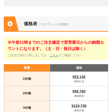
価格表
（※オプションは別途）
※午前11時までのご注文確定で翌営業日からの納期カ
ウントになります。（土・日・祝日は除く）
ご注文の流れに関しましては、
こちら
でご確認ください。
数量
価格
¥53,130
100個
(¥531.3)
¥89,760
200個
(¥448.8)
¥124,740
300個
(¥415.8)