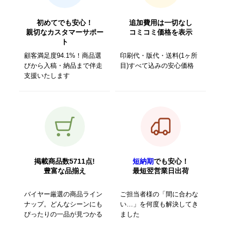
初めてでも安心！
追加費用は一切なし
親切なカスタマーサポー
コミコミ価格を表示
ト
顧客満足度94.1%！商品選
印刷代・版代・送料(1ヶ所
びから入稿・納品まで伴走
目)すべて込みの安心価格
支援いたします
掲載商品数5711点!
短納期
でも安心！
豊富な品揃え
最短翌営業日出荷
バイヤー厳選の商品ライン
ご担当者様の「間に合わな
ナップ。どんなシーンにも
い…」を何度も解決してき
ぴったりの一品が見つかる
ました