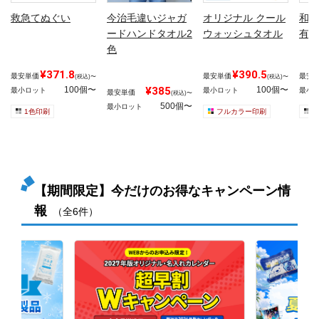
救急てぬぐい
今治毛違いジャガ
オリジナル クール
和た
ードハンドタオル2
ウォッシュタオル
有)
色
¥371.8
¥390.5
最安単価
最安単価
最安
(税込)〜
(税込)〜
100個〜
¥385
100個〜
最小ロット
最小ロット
最小
最安単価
(税込)〜
500個〜
最小ロット
1色印刷
フルカラー印刷
1
【期間限定】今だけのお得なキャンペーン情
報
（全6件）