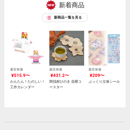
新着商品
新商品一覧を見る
最安単価
最安単価
最安単価
¥515.9〜
¥431.2〜
¥209〜
かんたん！たのしい！
間伐材ひのき 花暦コ
ぷっくり立体シール
工作カレンダー
ースター