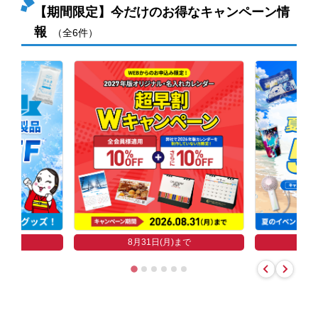
【期間限定】今だけのお得なキャンペーン情
報
（全6件）
まで
8
8月31日(月)まで