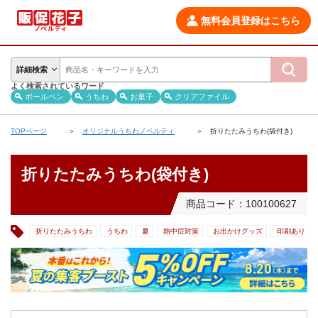
無料会員登録はこちら
詳細検索
よく検索されているワード
ボールペン
うちわ
お菓子
クリアファイル
TOPページ
オリジナルうちわノベルティ
折りたたみうちわ(袋付き)
折りたたみうちわ(袋付き)
商品コード：100100627
折りたたみうちわ
うちわ
夏
熱中症対策
お出かけグッズ
印刷あり