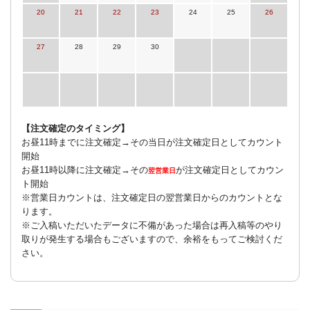
20
21
22
23
24
25
26
27
28
29
30
【注文確定のタイミング】
お昼11時までに注文確定→その当日が注文確定日としてカウント
開始
お昼11時以降に注文確定→その
が注文確定日としてカウン
翌営業日
ト開始
※営業日カウントは、注文確定日の翌営業日からのカウントとな
ります。
※ご入稿いただいたデータに不備があった場合は再入稿等のやり
取りが発生する場合もございますので、余裕をもってご検討くだ
さい。