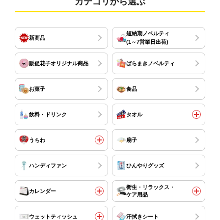
カテゴリから選ぶ
短納期ノベルティ
新商品
(1～7営業日出荷)
販促花子オリジナル商品
ばらまきノベルティ
お菓子
食品
飲料・ドリンク
タオル
うちわ
扇子
ハンディファン
ひんやりグッズ
衛生・リラックス・
カレンダー
ケア用品
ウェットティッシュ
汗拭きシート