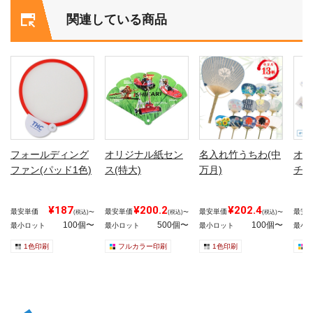
関連している商品
フォールディング
オリジナル紙セン
名入れ竹うちわ(中
オリ
ファン(パッド1色)
ス(特大)
万月)
チッ
¥187
¥200.2
¥202.4
最安単価
最安単価
最安単価
最安
(税込)〜
(税込)〜
(税込)〜
100個〜
500個〜
100個〜
最小ロット
最小ロット
最小ロット
最小
1色印刷
フルカラー印刷
1色印刷