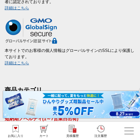
者に認定されております。
詳細はこちら
本サイトでのお客様の個人情報はグローバルサインのSSLにより保護し
ております。
詳細はこちら
商品カテゴリ
新商品
短納期ノベルティ(1～7営業日出荷)
販促花子オリジナル商品
お気に入り
カート
見積履歴
注文履歴