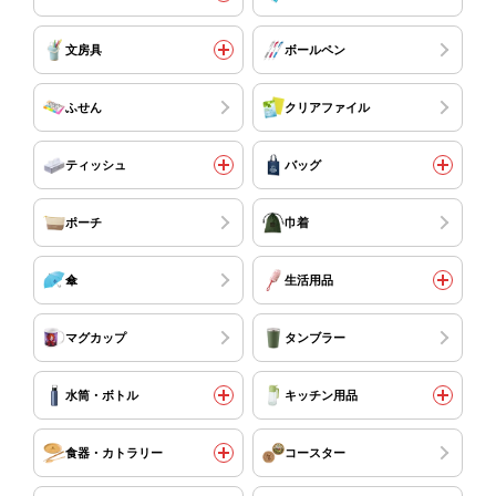
文房具
ボールペン
ふせん
クリアファイル
ティッシュ
バッグ
ポーチ
巾着
傘
生活用品
マグカップ
タンブラー
水筒・ボトル
キッチン用品
食器・カトラリー
コースター