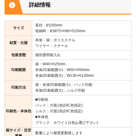
詳細情報
直径：約200mm
サイズ
収納時：約W75×H80×D20mm
本体・袋：ポリエステル
材質・仕様
ワイヤー：スチール
包装形態
個別透明袋入れ
袋：W40×H25mm
印刷範囲
本体(印刷範囲小)：W50×H50mm
本体(印刷範囲大)：W130×H130mm
袋・本体(印刷範囲小)：パッド印刷
印刷方法
本体(印刷範囲大)：シルク印刷
■印刷色
パッド：片面1色(DIC色指定)
印刷色・本体色
シルク：片面1色(DIC色指定)
■本体色
ブラック、ホワイト(1色お選び下さい)
箱サイズ・目安
数量により都度変動致します