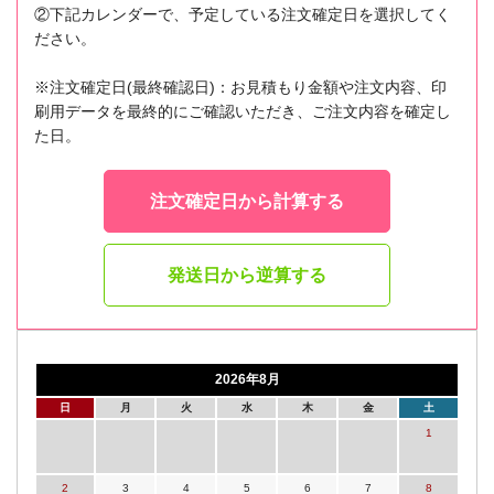
②下記カレンダーで、予定している注文確定日を選択してく
ださい。
※注文確定日(最終確認日)：お見積もり金額や注文内容、印
刷用データを最終的にご確認いただき、ご注文内容を確定し
た日。
注文確定日から計算する
発送日から逆算する
2026年8月
日
月
火
水
木
金
土
1
2
3
4
5
6
7
8