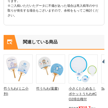
ります。
※ご入稿いただいたデータに不備があった場合は再入稿等のやり
取りが発生する場合もございますので、余裕をもってご検討くだ
さい。
関連している商品
竹うちわ(ミニ小
竹うちわ(葉書)
小さくたためる！
Sw
判)
ポケットうちわ#C
O2排出権付
¥315.7