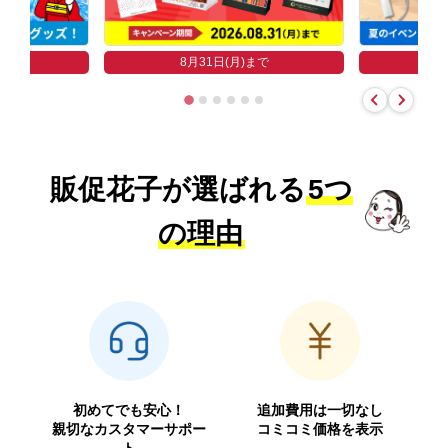
まで
8
8月31日(月)まで
販促花子が選ばれる
5つ
の理由
初めてでも安心！
追加費用は一切なし
親切なカスタマーサポー
コミコミ価格を表示
ト