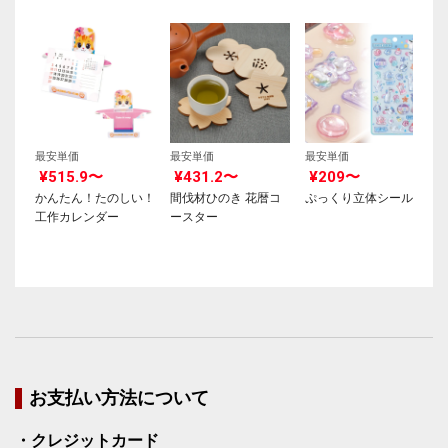
最安単価
最安単価
最安単価
¥515.9〜
¥431.2〜
¥209〜
かんたん！たのしい！
間伐材ひのき 花暦コ
ぷっくり立体シール
工作カレンダー
ースター
お支払い方法について
・クレジットカード