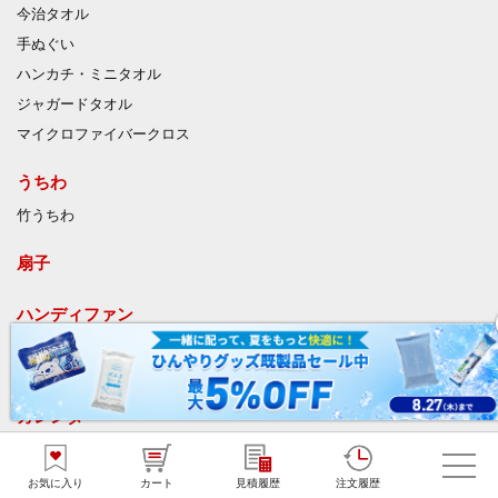
今治タオル
手ぬぐい
ハンカチ・ミニタオル
ジャガードタオル
マイクロファイバークロス
うちわ
竹うちわ
扇子
ハンディファン
ひんやりグッズ
カレンダー
名入れ卓上カレンダー
オリジナル卓上カレンダー
お気に入り
カート
見積履歴
注文履歴