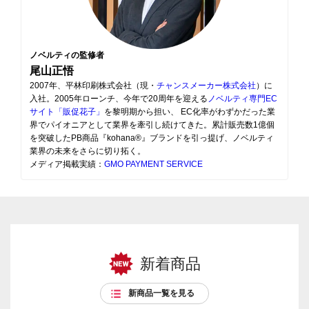
ノベルティの監修者
尾山正悟
2007年、平林印刷株式会社（現・
チャンスメーカー株式会社
）に
入社。2005年ローンチ、今年で20周年を迎える
ノベルティ専門EC
サイト「販促花子」
を黎明期から担い、 EC化率がわずかだった業
界でパイオニアとして業界を牽引し続けてきた。累計販売数1億個
を突破したPB商品『kohana®』ブランドを引っ提げ、ノベルティ
業界の未来をさらに切り拓く。
メディア掲載実績：
GMO PAYMENT SERVICE
新着商品
新商品一覧を見る