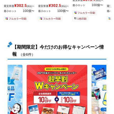
最安単価
(税込)〜
¥302.5
¥302.5
100個〜
最小ロット
最安単価
最安単価
最安
(税込)〜
(税込)〜
100個〜
100個〜
最小ロット
最小ロット
最小
フルカラー印刷
フルカラー印刷
フルカラー印刷
1色印刷
【期間限定】今だけのお得なキャンペーン情
報
（全6件）