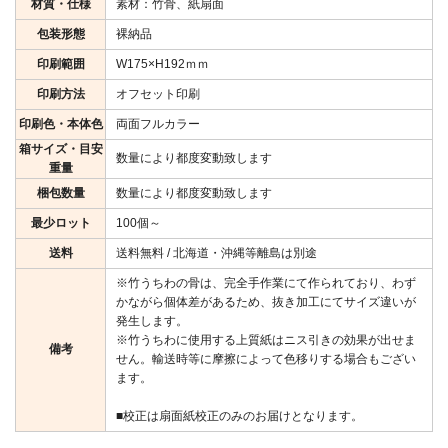
材質・仕様
素材：竹骨、紙扇面
包装形態
裸納品
印刷範囲
W175×H192ｍｍ
印刷方法
オフセット印刷
印刷色・本体色
両面フルカラー
箱サイズ・目安
数量により都度変動致します
重量
梱包数量
数量により都度変動致します
最少ロット
100個～
送料
送料無料 / 北海道・沖縄等離島は別途
※竹うちわの骨は、完全手作業にて作られており、わず
かながら個体差があるため、抜き加工にてサイズ違いが
発生します。
※竹うちわに使用する上質紙はニス引きの効果が出せま
備考
せん。輸送時等に摩擦によって色移りする場合もござい
ます。
■校正は扇面紙校正のみのお届けとなります。