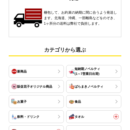
梱包して、お約束の納期に間に合うよう発送し
ます。北海道、沖縄、一部離島などをのぞき、
1ヶ所分の送料は弊社で負担します。
カテゴリから選ぶ
短納期ノベルティ
新商品
(1～7営業日出荷)
販促花子オリジナル商品
ばらまきノベルティ
お菓子
食品
飲料・ドリンク
タオル