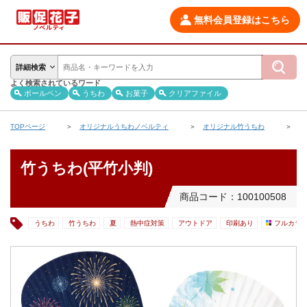
無料会員登録はこちら
詳細検索
よく検索されているワード
ボールペン
うちわ
お菓子
クリアファイル
TOPページ
オリジナルうちわノベルティ
オリジナル竹うちわ
竹
竹うちわ(平竹小判)
商品コード：100100508
うちわ
竹うちわ
夏
熱中症対策
アウトドア
印刷あり
フルカラ