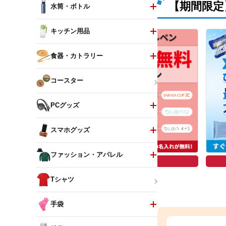
【期間限定
水筒・ボトル
キッチン用品
食器・カトラリー
コースター
PCグッズ
スマホグッズ
ファッション・アパレル
4日(木)まで
9月8日(火)まで
Tシャツ
手袋