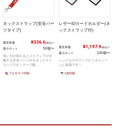
ネックストラップ(安全パー
レザーIDカードホルダー(ネ
ツタイプ)
ックストラップ付)
¥336.6
最安単価
(税込)〜
¥1,197.9
最安単価
(税込)〜
50個〜
最小ロット
100個〜
最小ロット
強い力が加わるとストラップが分
離する安全パーツ付きネックスト
シックなデザインでビジネスシー
ラップです！テープ幅...
ンに最適です！
フルカラー印刷
1色印刷