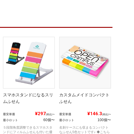
スマホスタンドになるスリ
カスタムメイドコンパクト
ムふせん
ふせん
¥297
¥146.3
最安単価
最安単価
(税込)〜
(税込)〜
60個〜
100個〜
最小ロット
最小ロット
５段階角度調整できるスマホスタ
名刺ケースにも収まるコンパクト
ンドにフィルムふせんも付いた優
なふせん5色セットです♪ ◆こちら