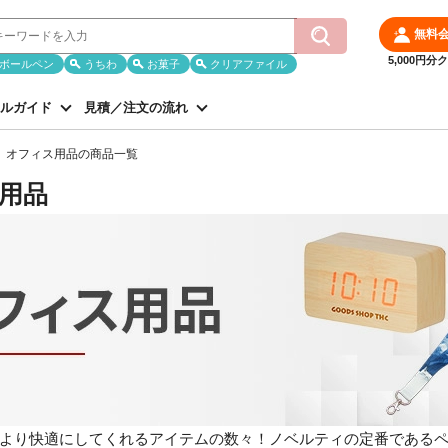
無料
5,000円
ボールペン
うちわ
お菓子
クリアファイル
ルガイド
見積／注文の流れ
オフィス用品の商品一覧
用品
より快適にしてくれるアイテムの数々！ノベルティの定番である