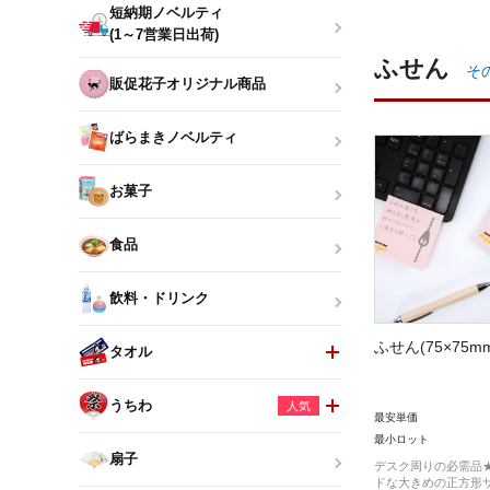
短納期ノベルティ
(1～7営業日出荷)
ふせん
そ
販促花子オリジナル商品
ばらまきノベルティ
お菓子
食品
飲料・ドリンク
ふせん(75×75m
タオル
うちわ
人気
最安単価
最小ロット
扇子
デスク周りの必需品
ドな大きめの正方形