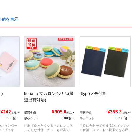
の他を表示
m)
kohana マカロンふせん(最
3typeメモ付箋
速出荷対応)
¥242
¥305.8
¥355.3
最安単価
最安単価
(税込)〜
(税込)〜
(税込)〜
500個〜
100個〜
100個〜
最小ロット
最小ロット
★スタンダー
思わず食べたくなるマカロンにそ
用途に合わせて使える3タイプのメ
サイズです！
っくりな付箋！カラーも豊富で、
モ付箋！スマートに携帯できる収