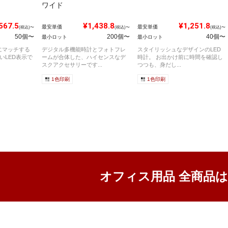
ワイド
567.5
¥1,438.8
¥1,251.8
最安単価
最安単価
(税込)〜
(税込)〜
(税込)〜
50個〜
200個〜
40個〜
最小ロット
最小ロット
にマッチする
デジタル多機能時計とフォトフレ
スタイリッシュなデザインのLED
いLED表示で
ームが合体した、ハイセンスなデ
時計。 お出かけ前に時間を確認し
スクアクセサリーです...
つつも、身だし...
1色印刷
1色印刷
オフィス用品 全商品