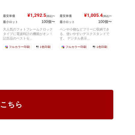
¥1,292.5
¥1,005.4
最安単価
最安単価
(税込)〜
(税込)〜
100個〜
100個〜
最小ロット
最小ロット
大人気のフォトフレームクロック
ペンや小物などフリーに収納でき
タイプに電波時計の機能がオン！
る、使いやすいデスクスタンドで
記念品のベストセ...
す。 デジタル表示...
フルカラー印刷
1色印刷
フルカラー印刷
1色印刷
はこちら