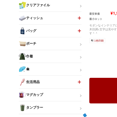
クリアファイル
¥1,
最安単価
ティッシュ
最小ロット
モダンなインテリア
木目調♪文字は見やす
バッグ
す＾＾
1色印刷
ポーチ
巾着
傘
生活用品
マグカップ
タンブラー