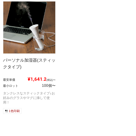
パーソナル加湿器(スティッ
クタイプ)
¥1,641.2
最安単価
(税込)〜
100個〜
最小ロット
タンクレスなスティックタイプ♪お
好みのグラスやマグに挿して使
用！
1色印刷