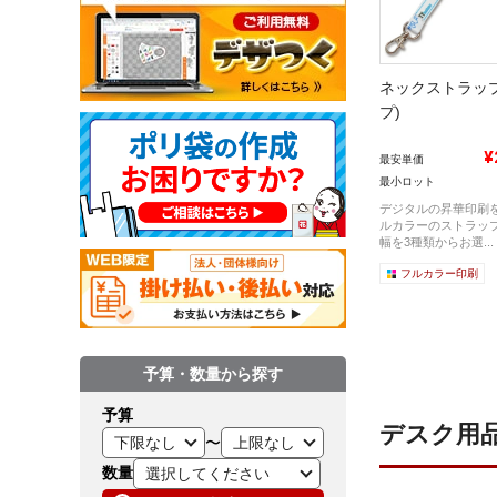
ネックストラッ
プ)
¥
最安単価
最小ロット
デジタルの昇華印刷
ルカラーのストラッ
幅を3種類からお選...
フルカラー印刷
予算・数量から探す
予算
デスク用
〜
数量