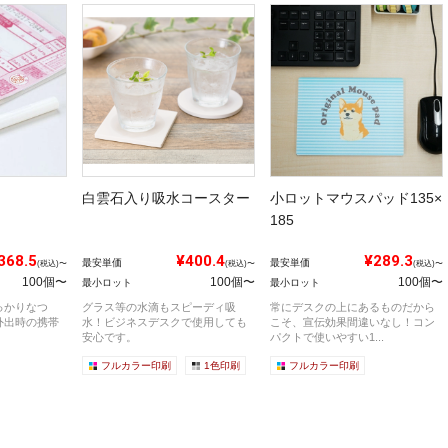
白雲石入り吸水コースター
小ロットマウスパッド135×
185
368.5
¥400.4
¥289.3
最安単価
最安単価
(税込)〜
(税込)〜
(税込)〜
100個〜
100個〜
100個〜
最小ロット
最小ロット
っかりなつ
グラス等の水滴もスピーディ吸
常にデスクの上にあるものだから
外出時の携帯
水！ビジネスデスクで使用しても
こそ、宣伝効果間違いなし！コン
安心です。
パクトで使いやすい1...
フルカラー印刷
1色印刷
フルカラー印刷