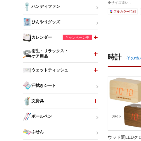
◆サイズ違い...
ハンディファン
フルカラー印刷
ひんやりグッズ
カレンダー
キャンペーン中
衛生・リラックス・
時計
ケア用品
その他
ウェットティッシュ
汗拭きシート
文房具
ボールペン
ふせん
ウッド調LEDク