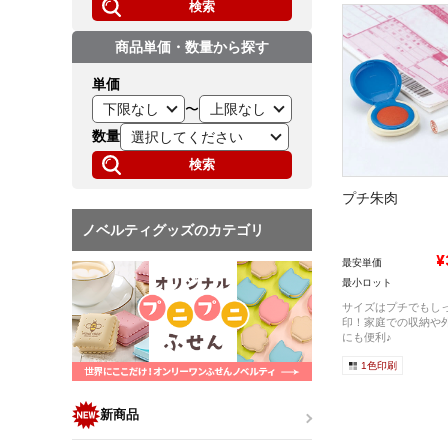
検索
商品単価・数量から探す
単価
〜
数量
検索
プチ朱肉
ノベルティグッズのカテゴリ
¥
最安単価
最小ロット
サイズはプチでもし
印！家庭での収納や
にも便利♪
1色印刷
新商品