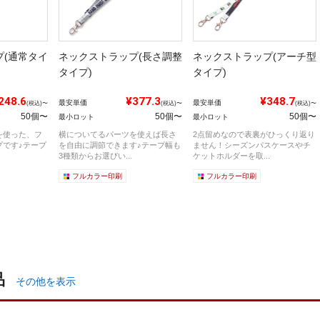
プ(通常タイ
ネックストラップ(長さ調整
ネックストラップ(アーチ型
タイプ)
タイプ)
248.6
¥377.3
¥348.7
最安単価
最安単価
(税込)〜
(税込)〜
(税込)〜
50個〜
50個〜
50個〜
最小ロット
最小ロット
を使った、フ
横についてるパーツを使えば長さ
2点留めなので表裏がひっくり返り
プです♪テープ
を自由に調節できます♪テープ幅も
ません！シーズンパスケースやチ
3種類からお選びい...
ケットホルダーを取...
フルカラー印刷
フルカラー印刷
品
その他を表示