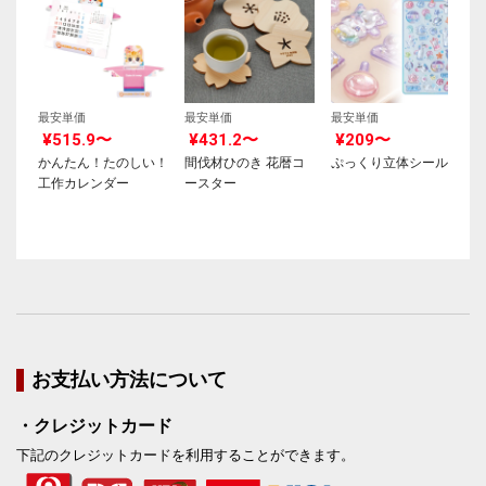
最安単価
最安単価
最安単価
¥515.9〜
¥431.2〜
¥209〜
かんたん！たのしい！
間伐材ひのき 花暦コ
ぷっくり立体シール
工作カレンダー
ースター
お支払い方法について
・クレジットカード
下記のクレジットカードを利用することができます。