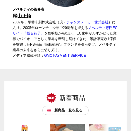
ノベルティの監修者
尾山正悟
2007年、平林印刷株式会社（現・
チャンスメーカー株式会社
）に
入社。2005年ローンチ、今年で20周年を迎える
ノベルティ専門EC
サイト「販促花子」
を黎明期から担い、 EC化率がわずかだった業
界でパイオニアとして業界を牽引し続けてきた。累計販売数1億個
を突破したPB商品『kohana®』ブランドを引っ提げ、ノベルティ
業界の未来をさらに切り拓く。
メディア掲載実績：
GMO PAYMENT SERVICE
新着商品
新商品一覧を見る