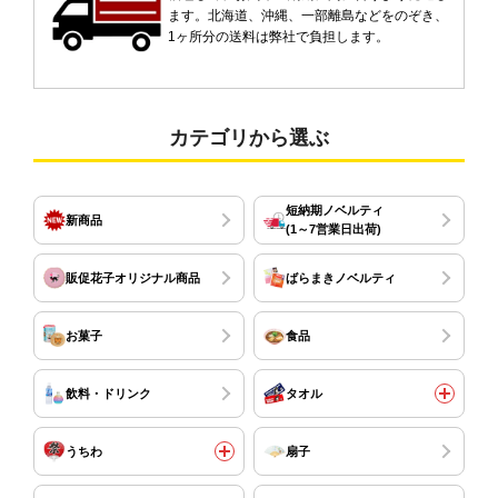
ます。北海道、沖縄、一部離島などをのぞき、
1ヶ所分の送料は弊社で負担します。
カテゴリから選ぶ
短納期ノベルティ
新商品
(1～7営業日出荷)
販促花子オリジナル商品
ばらまきノベルティ
お菓子
食品
飲料・ドリンク
タオル
うちわ
扇子