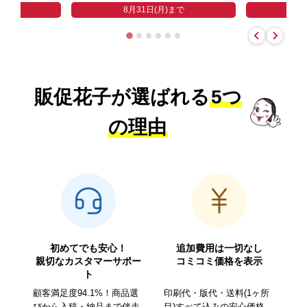
まで
8
8月31日(月)まで
販促花子が選ばれる
5つ
の理由
初めてでも安心！
追加費用は一切なし
親切なカスタマーサポー
コミコミ価格を表示
ト
顧客満足度94.1%！商品選
印刷代・版代・送料(1ヶ所
びから入稿・納品まで伴走
目)すべて込みの安心価格