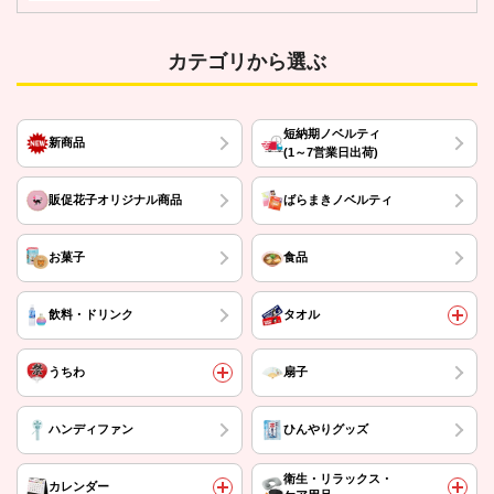
カテゴリから選ぶ
短納期ノベルティ
新商品
(1～7営業日出荷)
販促花子オリジナル商品
ばらまきノベルティ
お菓子
食品
飲料・ドリンク
タオル
うちわ
扇子
ハンディファン
ひんやりグッズ
衛生・リラックス・
カレンダー