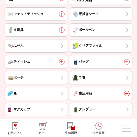
ケア用品
ウェットティッシュ
汗拭きシート
文房具
ボールペン
ふせん
クリアファイル
ティッシュ
バッグ
ポーチ
巾着
傘
生活用品
マグカップ
タンブラー
水筒・ボトル
キッチン用品
お気に入り
カート
見積履歴
注文履歴