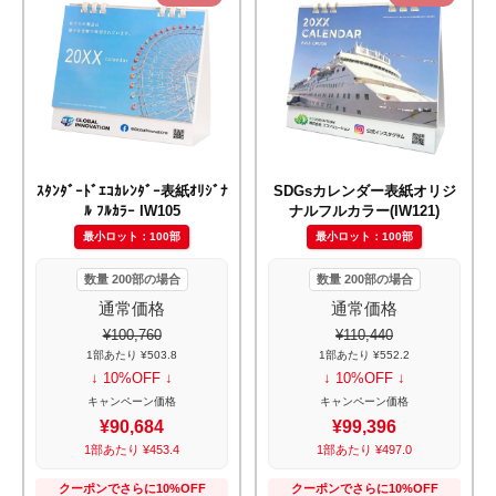
ｽﾀﾝﾀﾞｰﾄﾞｴｺｶﾚﾝﾀﾞｰ表紙ｵﾘｼﾞﾅ
SDGsカレンダー表紙オリジ
ﾙ ﾌﾙｶﾗｰ IW105
ナルフルカラー(IW121)
最小ロット：100部
最小ロット：100部
数量 200部の場合
数量 200部の場合
通常価格
通常価格
¥100,760
¥110,440
1部あたり ¥503.8
1部あたり ¥552.2
↓ 10%OFF ↓
↓ 10%OFF ↓
キャンペーン価格
キャンペーン価格
¥90,684
¥99,396
1部あたり ¥453.4
1部あたり ¥497.0
クーポンでさらに10%OFF
クーポンでさらに10%OFF