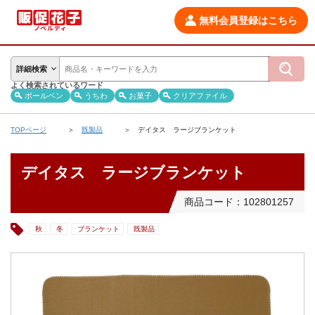
無料会員登録はこちら
詳細検索
よく検索されているワード
ボールペン
うちわ
お菓子
クリアファイル
TOPページ
既製品
デイタス ラージブランケット
デイタス ラージブランケット
商品コード：102801257
秋
冬
ブランケット
既製品