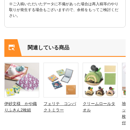
※ご入稿いただいたデータに不備があった場合は再入稿等のやり
取りが発生する場合もございますので、余裕をもってご検討くだ
さい。
関連している商品
伊砂文様 かや織
フェリテ コンパ
クリームロールタ
地球
りふきん2枚組
クトミラー
オル
ッパ
枚 
付