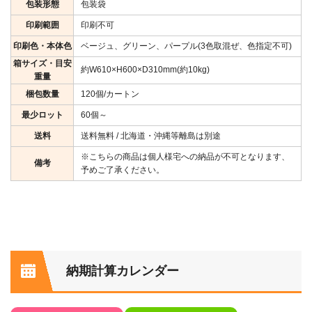
包装形態
包装袋
印刷範囲
印刷不可
印刷色・本体色
ベージュ、グリーン、パープル(3色取混ぜ、色指定不可)
箱サイズ・目安
約W610×H600×D310mm(約10kg)
重量
梱包数量
120個/カートン
最少ロット
60個～
送料
送料無料 / 北海道・沖縄等離島は別途
※こちらの商品は個人様宅への納品が不可となります、
備考
予めご了承ください。
納期計算カレンダー