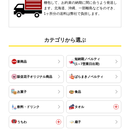
梱包して、お約束の納期に間に合うよう発送し
ます。北海道、沖縄、一部離島などをのぞき、
1ヶ所分の送料は弊社で負担します。
カテゴリから選ぶ
短納期ノベルティ
新商品
(1～7営業日出荷)
販促花子オリジナル商品
ばらまきノベルティ
お菓子
食品
飲料・ドリンク
タオル
うちわ
扇子