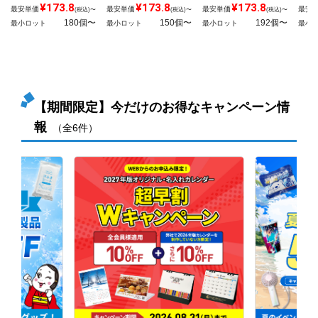
¥173.8
¥173.8
¥173.8
最安単価
最安単価
最安単価
最安
(税込)〜
(税込)〜
(税込)〜
180個〜
150個〜
192個〜
最小ロット
最小ロット
最小ロット
最小
【期間限定】今だけのお得なキャンペーン情
報
（全6件）