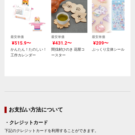
最安単価
最安単価
最安単価
¥515.9〜
¥431.2〜
¥209〜
かんたん！たのしい！
間伐材ひのき 花暦コ
ぷっくり立体シール
工作カレンダー
ースター
お支払い方法について
・クレジットカード
下記のクレジットカードを利用することができます。