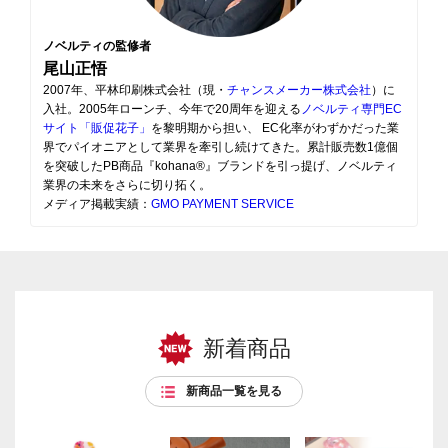
ノベルティの監修者
尾山正悟
2007年、平林印刷株式会社（現・
チャンスメーカー株式会社
）に
入社。2005年ローンチ、今年で20周年を迎える
ノベルティ専門EC
サイト「販促花子」
を黎明期から担い、 EC化率がわずかだった業
界でパイオニアとして業界を牽引し続けてきた。累計販売数1億個
を突破したPB商品『kohana®』ブランドを引っ提げ、ノベルティ
業界の未来をさらに切り拓く。
メディア掲載実績：
GMO PAYMENT SERVICE
新着商品
新商品一覧を見る