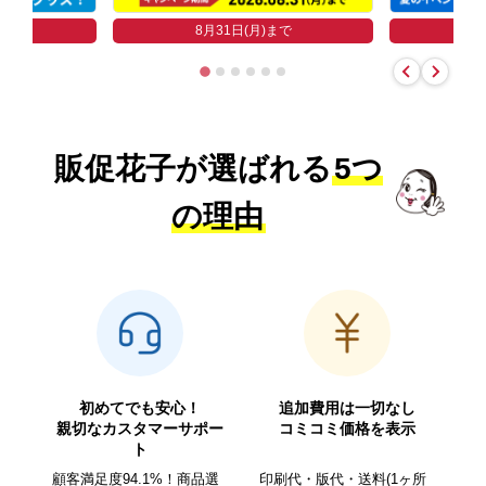
まで
8
8月31日(月)まで
販促花子が選ばれる
5つ
の理由
初めてでも安心！
追加費用は一切なし
親切なカスタマーサポー
コミコミ価格を表示
ト
顧客満足度94.1%！商品選
印刷代・版代・送料(1ヶ所