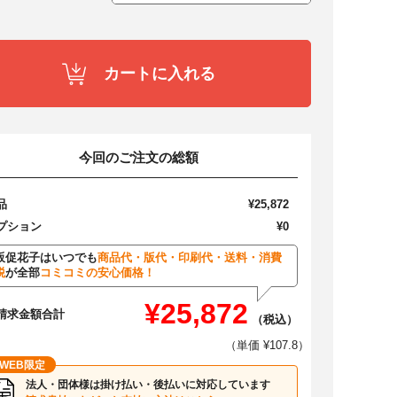
カートに入れる
今回のご注文の総額
品
¥25,872
プション
¥0
販促花子はいつでも
商品代・版代・印刷代・送料・消費
税
が全部
コミコミの安心価格！
¥25,872
請求金額合計
（税込）
（単価 ¥107.8）
WEB限定
法人・団体様は掛け払い・後払いに対応しています