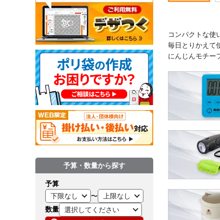
コンパクトな使
毎日とりかえて
にんじんモチー
予算・数量から探す
予算
〜
数量