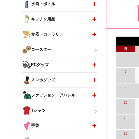
水筒・ボトル
キッチン用品
食器・カトラリー
日
コースター
PCグッズ
2
スマホグッズ
9
ファッション・アパレル
16
Tシャツ
23
手袋
30