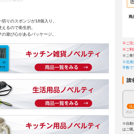
商
い切りのスポンジが18個入り。
使えるので衛生的。
フの遊び心があるパッケージ。
※ご注
※ご利
※ご希
※北海
手数で
請
法
商品
※自動
はご購