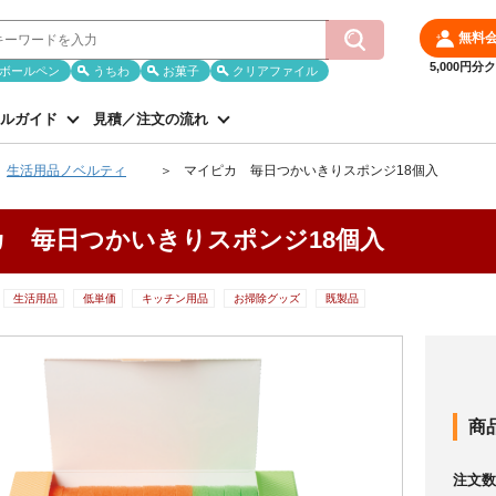
無料
5,000円
ボールペン
うちわ
お菓子
クリアファイル
ルガイド
見積／注文の流れ
生活用品ノベルティ
マイピカ 毎日つかいきりスポンジ18個入
カ 毎日つかいきりスポンジ18個入
生活用品
低単価
キッチン用品
お掃除グッズ
既製品
商
注文数