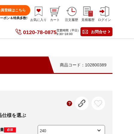
会員登録はこちら
分クーポン＆特典多数!
お気に入り
カート
注文履歴
見積履歴
ログイン
営業時間（平日）
0120-78-0875
お問合せ
9:30~18:00
商品コード：102800389
品仕様を選ぶ
量
必須