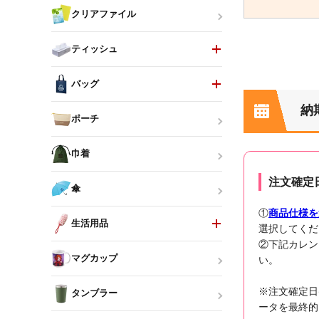
クリアファイル
ティッシュ
バッグ
納
ポーチ
巾着
注文確定
傘
①
商品仕様を
生活用品
選択してくだ
②下記カレン
マグカップ
い。
※注文確定日
タンブラー
ータを最終的