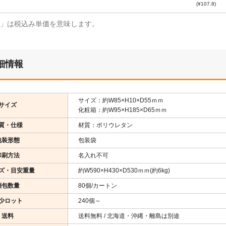
(¥107.8)
¥」は税込み単価を意味します。
細情報
サイズ：約W85×H10×D55ｍｍ
サイズ
化粧箱：約W95×H185×D65ｍｍ
質・仕様
材質：ポリウレタン
包装形態
包装袋
印刷方法
名入れ不可
ズ・目安重量
約W590×H430×D530ｍｍ(約6kg)
梱包数量
80個/カートン
少ロット
240個～
送料
送料無料 / 北海道・沖縄・離島は別途