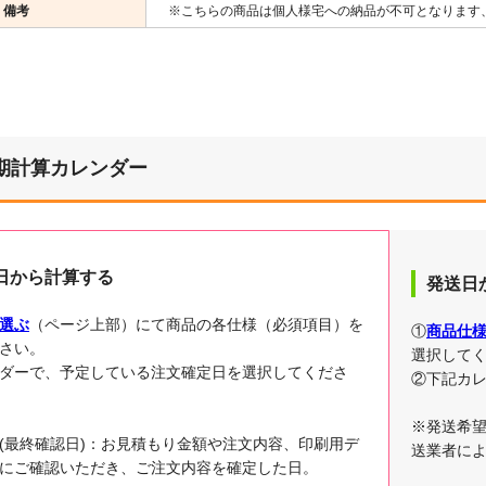
備考
※こちらの商品は個人様宅への納品が不可となります
期計算カレンダー
日から計算する
発送日
選ぶ
（ページ上部）にて商品の各仕様（必須項目）を
①
商品仕
さい。
選択して
ダーで、予定している注文確定日を選択してくださ
②下記カ
※発送希
(最終確認日)：お見積もり金額や注文内容、印刷用デ
送業者に
にご確認いただき、ご注文内容を確定した日。