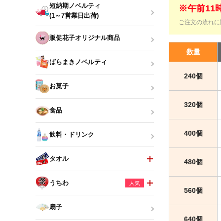
短納期ノベルティ
※午前1
(1～7営業日出荷)
ご注文の流れに
販促花子オリジナル商品
数量
ばらまきノベルティ
240個
お菓子
320個
食品
400個
飲料・ドリンク
タオル
480個
うちわ
人気
560個
扇子
640個