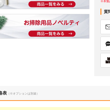
※本製
質
格表
（※オプションは別途）