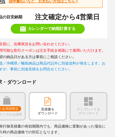
請求書払いなど、お支払い方法はこちら >
注文確定から4営業日
品の目安納期
カレンダーで納期計算する
文前に、在庫状況をお問い合わせください。
用可能な割引クーポンは注文手続き画面にて適用いただけます。
望の納品日がある方は事前にご相談ください。
道／沖縄県／離島納品は商品代以外に別途送料が発生します。お
すが、事前に別途見積をお問合せください。
求・ダウンロード
人会員様限定
見積書を
テンプレートを
ダウンロード
ダウンロード
サンプルを請求
発行御見積書の有効期限内でも、商品価格に変動があった場合に
入時の商品価格での対応となります。