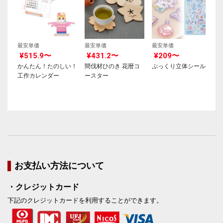
最安単価
最安単価
最安単価
¥515.9〜
¥431.2〜
¥209〜
かんたん！たのしい！
間伐材ひのき 花暦コ
ぷっくり立体シール
工作カレンダー
ースター
お支払い方法について
・クレジットカード
下記のクレジットカードを利用することができます。