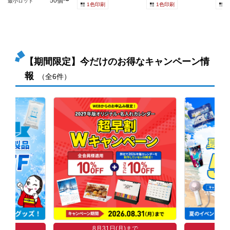
50個〜
最小ロット
1色印刷
1色印刷
1
【期間限定】今だけのお得なキャンペーン情
報
（全6件）
まで
8
8月31日(月)まで