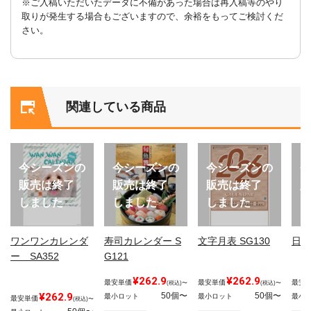
※ご入稿いただいたデータに不備があった場合は再入稿等のやり
取りが発生する場合もございますので、余裕をもってご検討くだ
さい。
関連している商品
今シーズンの
今シーズンの
今シーズンの
今
販売は終了
販売は終了
販売は終了
販
しました
しました
しました
し
ワンワンカレンダ
寿司カレンダー S
文字月表 SG130
日本
ー SA352
G121
¥262.9
¥262.9
最安単価
最安単価
最安
(税込)〜
(税込)〜
¥262.9
50個〜
50個〜
最小ロット
最小ロット
最小
最安単価
(税込)〜