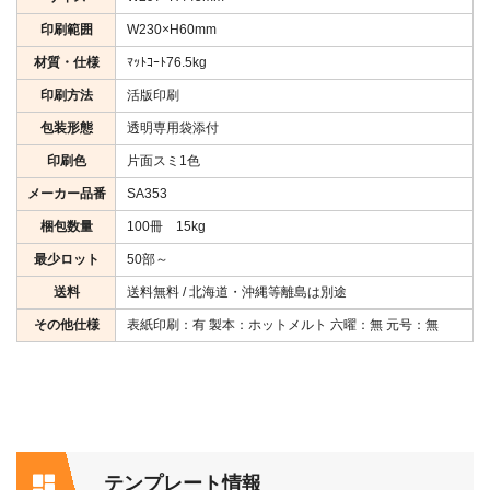
印刷範囲
W230×H60mm
材質・仕様
ﾏｯﾄｺｰﾄ76.5kg
印刷方法
活版印刷
包装形態
透明専用袋添付
印刷色
片面スミ1色
メーカー品番
SA353
梱包数量
100冊 15kg
最少ロット
50部～
送料
送料無料 / 北海道・沖縄等離島は別途
その他仕様
表紙印刷：有 製本：ホットメルト 六曜：無 元号：無
テンプレート情報