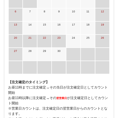
6
7
8
9
10
11
12
13
14
15
16
17
18
19
20
21
22
23
24
25
26
27
28
29
30
【注文確定のタイミング】
お昼11時までに注文確定→その当日が注文確定日としてカウント
開始
お昼11時以降に注文確定→その
が注文確定日としてカウン
翌営業日
ト開始
※営業日カウントは、注文確定日の翌営業日からのカウントとな
ります。