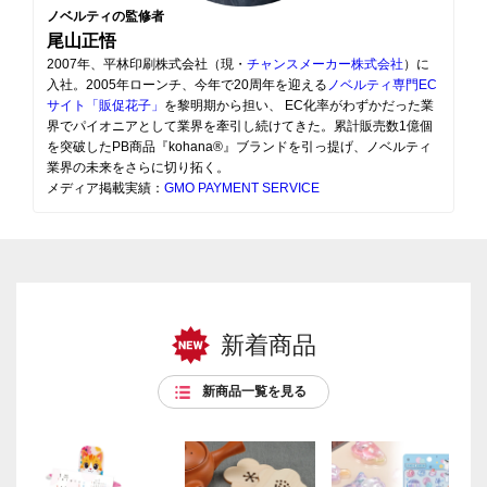
ノベルティの監修者
尾山正悟
2007年、平林印刷株式会社（現・
チャンスメーカー株式会社
）に
入社。2005年ローンチ、今年で20周年を迎える
ノベルティ専門EC
サイト「販促花子」
を黎明期から担い、 EC化率がわずかだった業
界でパイオニアとして業界を牽引し続けてきた。累計販売数1億個
を突破したPB商品『kohana®』ブランドを引っ提げ、ノベルティ
業界の未来をさらに切り拓く。
メディア掲載実績：
GMO PAYMENT SERVICE
新着商品
新商品一覧を見る