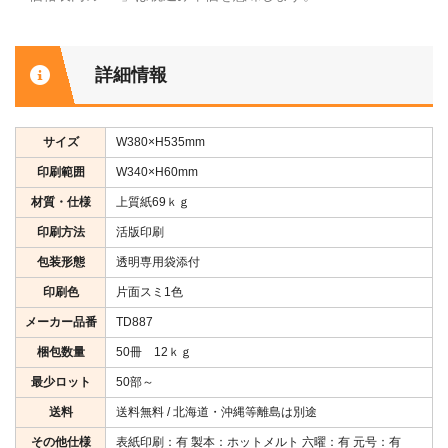
詳細情報
サイズ
W380×H535mm
印刷範囲
W340×H60mm
材質・仕様
上質紙69ｋｇ
印刷方法
活版印刷
包装形態
透明専用袋添付
印刷色
片面スミ1色
メーカー品番
TD887
梱包数量
50冊 12ｋｇ
最少ロット
50部～
送料
送料無料 / 北海道・沖縄等離島は別途
その他仕様
表紙印刷：有 製本：ホットメルト 六曜：有 元号：有