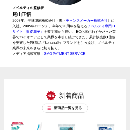
ノベルティの監修者
尾山正悟
2007年、平林印刷株式会社（現・
チャンスメーカー株式会社
）に
入社。2005年ローンチ、今年で20周年を迎える
ノベルティ専門EC
サイト「販促花子」
を黎明期から担い、 EC化率がわずかだった業
界でパイオニアとして業界を牽引し続けてきた。累計販売数1億個
を突破したPB商品『kohana®』ブランドを引っ提げ、ノベルティ
業界の未来をさらに切り拓く。
メディア掲載実績：
GMO PAYMENT SERVICE
新着商品
新商品一覧を見る