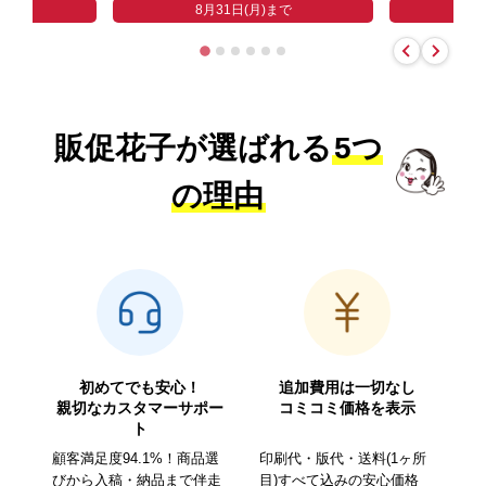
まで
8
8月31日(月)まで
販促花子が選ばれる
5つ
の理由
初めてでも安心！
追加費用は一切なし
親切なカスタマーサポー
コミコミ価格を表示
ト
顧客満足度94.1%！商品選
印刷代・版代・送料(1ヶ所
びから入稿・納品まで伴走
目)すべて込みの安心価格