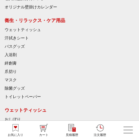
オリジナル壁掛けカレンダー
衛生・リラックス・ケア用品
ウェットティッシュ
汗拭きシート
バスグッズ
入浴剤
絆創膏
爪切り
マスク
除菌グッズ
トイレットペーパー
ウェットティッシュ
おしぼり
汗拭きシート
お気に入り
カート
見積履歴
注文履歴