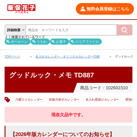
無料会員登録はこちら
詳細検索
よく検索されているワード
ボールペン
うちわ
お菓子
クリアファイル
TOPページ
名入れカレンダー・オリジナルカレンダー印刷
グッドルック・メ
グッドルック・メモ TD887
商品コード：102602310
六曜入りカレンダー
前後月表示カレンダー
名入れ壁掛けカレンダー
壁掛け
現在欠品中です。
【2026年版カレンダーについてのお知らせ】