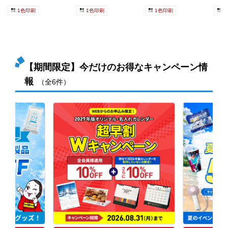
1色印刷
1色印刷
1色印刷
1
【期間限定】今だけのお得なキャンペーン情
報
（全6件）