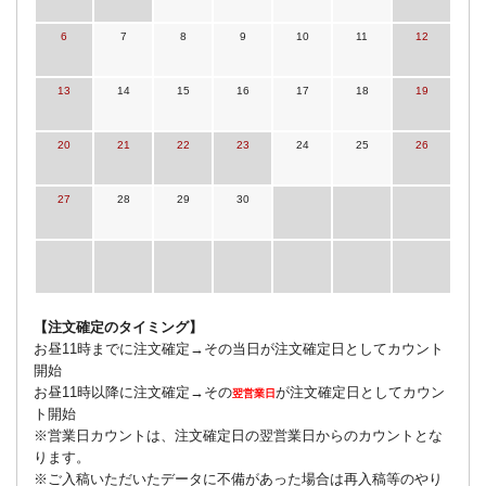
6
7
8
9
10
11
12
13
14
15
16
17
18
19
20
21
22
23
24
25
26
27
28
29
30
【注文確定のタイミング】
お昼11時までに注文確定→その当日が注文確定日としてカウント
開始
お昼11時以降に注文確定→その
が注文確定日としてカウン
翌営業日
ト開始
※営業日カウントは、注文確定日の翌営業日からのカウントとな
ります。
※ご入稿いただいたデータに不備があった場合は再入稿等のやり