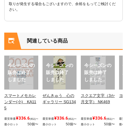
取りが発生する場合もございますので、余裕をもってご検討くだ
さい。
関連している商品
今シーズンの
今シーズンの
今シーズンの
今
販売は終了
販売は終了
販売は終了
販
しました
しました
しました
し
スマートメモカレ
ぜんきゅう 心の
スクエア文字（3か
ヨー
ンダー(小) KA11
ギャラリー SG134
月文字） NK469
5
¥336.6
¥336.6
¥336.6
最安単価
最安単価
最安単価
最安
(税込)〜
(税込)〜
(税込)〜
50個〜
50個〜
50個〜
最小ロット
最小ロット
最小ロット
最小