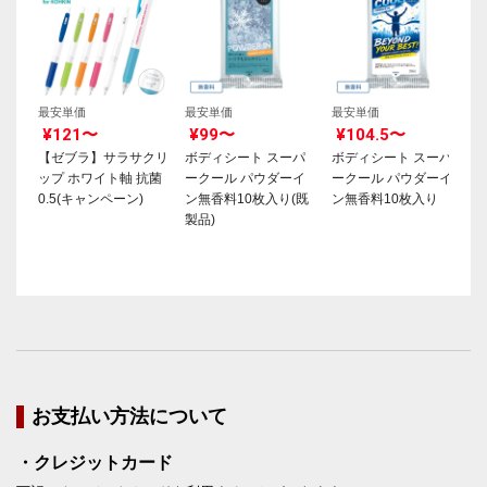
最安単価
最安単価
最安単価
¥121〜
¥99〜
¥104.5〜
【ゼブラ】サラサクリ
ボディシート スーパ
ボディシート スーパ
ップ ホワイト軸 抗菌
ークール パウダーイ
ークール パウダーイ
0.5(キャンペーン)
ン無香料10枚入り(既
ン無香料10枚入り
製品)
お支払い方法について
・クレジットカード