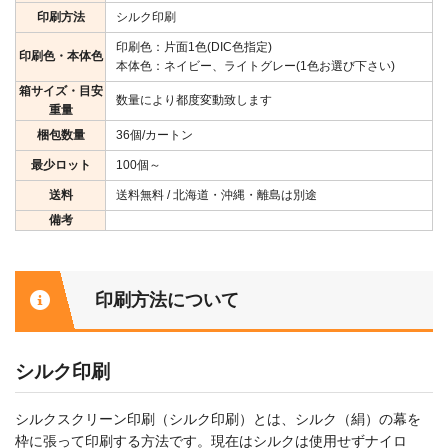
印刷方法
シルク印刷
印刷色：片面1色(DIC色指定)
印刷色・本体色
本体色：ネイビー、ライトグレー(1色お選び下さい)
箱サイズ・目安
数量により都度変動致します
重量
梱包数量
36個/カートン
最少ロット
100個～
送料
送料無料 / 北海道・沖縄・離島は別途
備考
印刷方法について
シルク印刷
シルクスクリーン印刷（シルク印刷）とは、シルク（絹）の幕を
枠に張って印刷する方法です。現在はシルクは使用せずナイロ