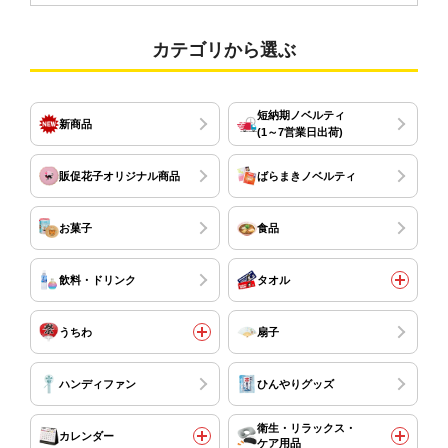
カテゴリから選ぶ
短納期ノベルティ
新商品
(1～7営業日出荷)
販促花子オリジナル商品
ばらまきノベルティ
お菓子
食品
飲料・ドリンク
タオル
うちわ
扇子
ハンディファン
ひんやりグッズ
衛生・リラックス・
カレンダー
ケア用品