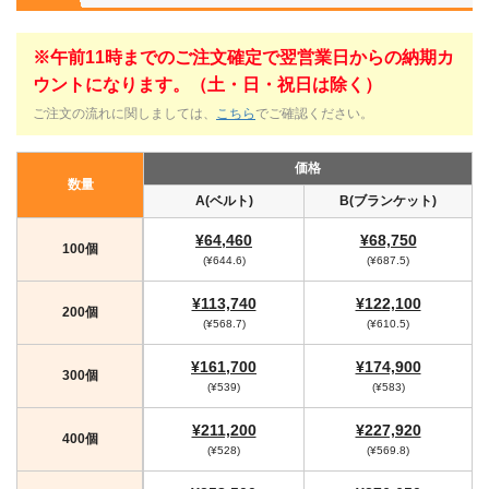
※午前11時までのご注文確定で翌営業日からの納期カ
ウントになります。（土・日・祝日は除く）
ご注文の流れに関しましては、
こちら
でご確認ください。
価格
数量
A(ベルト)
B(ブランケット)
¥64,460
¥68,750
100個
(¥644.6)
(¥687.5)
¥113,740
¥122,100
200個
(¥568.7)
(¥610.5)
¥161,700
¥174,900
300個
(¥539)
(¥583)
¥211,200
¥227,920
400個
(¥528)
(¥569.8)