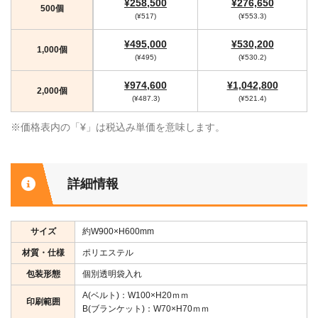
¥258,500
¥276,650
500個
(¥517)
(¥553.3)
¥495,000
¥530,200
1,000個
(¥495)
(¥530.2)
¥974,600
¥1,042,800
2,000個
(¥487.3)
(¥521.4)
※価格表内の「¥」は税込み単価を意味します。
詳細情報
サイズ
約W900×H600mm
材質・仕様
ポリエステル
包装形態
個別透明袋入れ
A(ベルト)：W100×H20ｍｍ
印刷範囲
B(ブランケット)：W70×H70ｍｍ