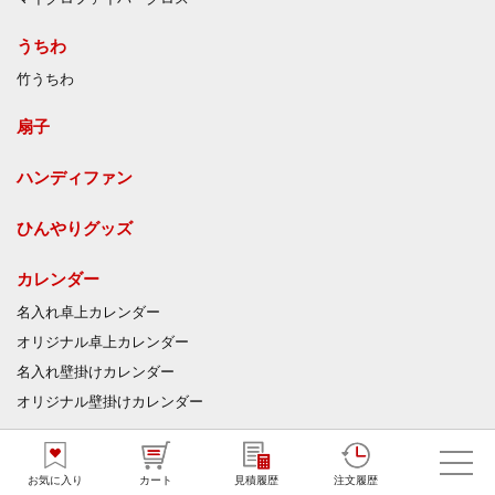
うちわ
竹うちわ
扇子
ハンディファン
ひんやりグッズ
カレンダー
名入れ卓上カレンダー
オリジナル卓上カレンダー
名入れ壁掛けカレンダー
オリジナル壁掛けカレンダー
衛生・リラックス・ケア用品
お気に入り
カート
見積履歴
注文履歴
ウェットティッシュ