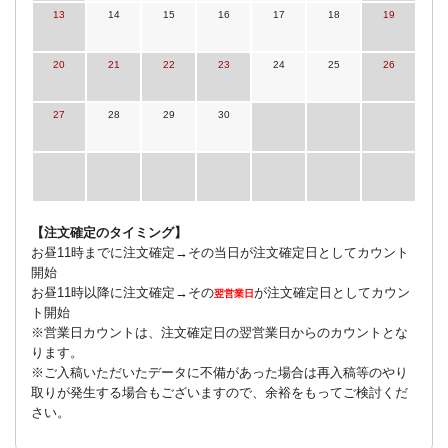
13
14
15
16
17
18
19
20
21
22
23
24
25
26
27
28
29
30
【注文確定のタイミング】
お昼11時までに注文確定→その当日が注文確定日としてカウント
開始
お昼11時以降に注文確定→その
が注文確定日としてカウン
翌営業日
ト開始
※営業日カウントは、注文確定日の翌営業日からのカウントとな
ります。
※ご入稿いただいたデータに不備があった場合は再入稿等のやり
取りが発生する場合もございますので、余裕をもってご検討くだ
さい。