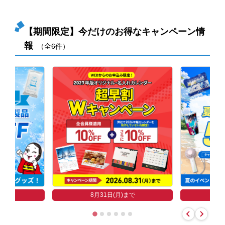
【期間限定】今だけのお得なキャンペーン情
報
（全6件）
まで
8
8月31日(月)まで