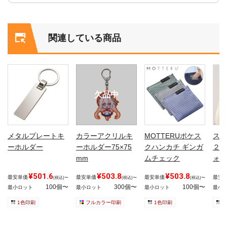
関連している商品
欠品中
メタルプレートキ
カラーアクリルキ
MOTTERUポケス
スム
ーホルダー
ーホルダー75×75
クハンカチ ギンガ
２Ｗ
mm
ムチェック
ォー
¥501.6
¥503.8
¥503.8
最安単価
最安単価
最安単価
最安
(税込)〜
(税込)〜
(税込)〜
100個〜
300個〜
100個〜
最小ロット
最小ロット
最小ロット
最小
1色印刷
フルカラー印刷
1色印刷
1