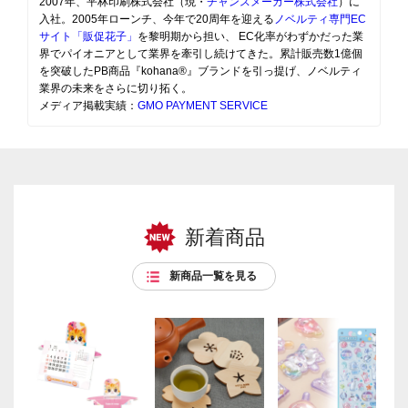
2007年、平林印刷株式会社（現・
チャンスメーカー株式会社
）に
入社。2005年ローンチ、今年で20周年を迎える
ノベルティ専門EC
サイト「販促花子」
を黎明期から担い、 EC化率がわずかだった業
界でパイオニアとして業界を牽引し続けてきた。累計販売数1億個
を突破したPB商品『kohana®』ブランドを引っ提げ、ノベルティ
業界の未来をさらに切り拓く。
メディア掲載実績：
GMO PAYMENT SERVICE
新着商品
新商品一覧を見る