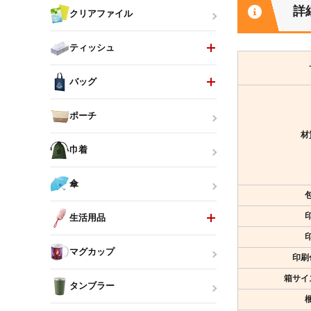
詳
クリアファイル
ティッシュ
バッグ
ポーチ
材
巾着
傘
生活用品
マグカップ
印刷
箱サイ
タンブラー