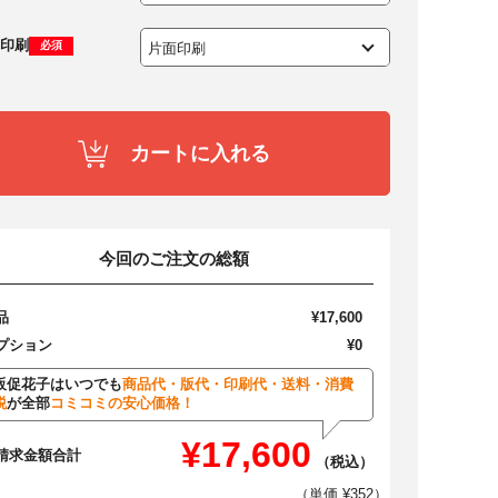
印刷
必須
カートに入れる
今回のご注文の総額
品
¥17,600
プション
¥0
販促花子はいつでも
商品代・版代・印刷代・送料・消費
税
が全部
コミコミの安心価格！
¥17,600
請求金額合計
（税込）
（単価 ¥352）