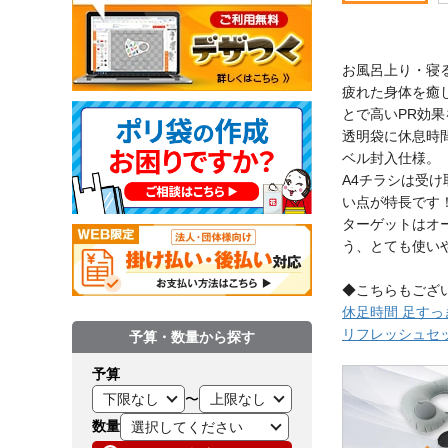
お風呂上り・寝
疲れた身体を癒
とで高いPR効
透明袋に休息時
ベル封入仕様。
A4チラシは受
い点が特長です
ターゲットはオ
う、とても使い
◆こちらもござ
休足時間 足すっ
リフレッシュセッ
予算・数量から探す
予算
〜
数量