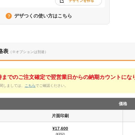
デザインを作る
デザつくの使い方はこちら
格表
（※オプションは別途）
1時までのご注文確定で翌営業日からの納期カウントにな
関しましては、
こちら
でご確認ください。
価格
片面印刷
¥17,600
(¥352)