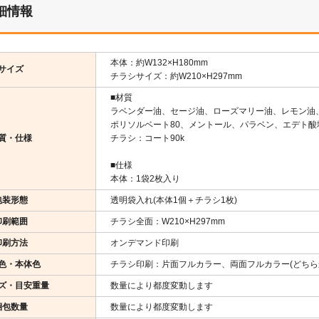
細情報
本体：約W132×H180mm
サイズ
チラシサイズ：約W210×H297mm
■材質
ラベンダー油、セージ油、ローズマリー油、レモン油
ポリソルベート80、メントール、パラベン、エデト酸
質・仕様
チラシ：コート90k
■仕様
本体：1袋2枚入り
包装形態
透明袋入れ(本体1個＋チラシ1枚)
印刷範囲
チラシ全面：W210×H297mm
印刷方法
オンデマンド印刷
色・本体色
チラシ印刷：片面フルカラー、両面フルカラー(どちら
ズ・目安重量
数量により都度変動します
梱包数量
数量により都度変動します