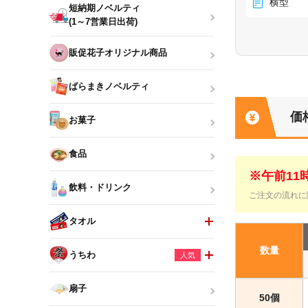
横型
短納期ノベルティ
(1～7営業日出荷)
販促花子オリジナル商品
ばらまきノベルティ
価
お菓子
食品
※午前1
飲料・ドリンク
ご注文の流れに
タオル
数量
うちわ
人気
扇子
50個