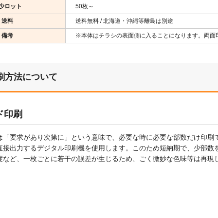
少ロット
50枚～
送料
送料無料 / 北海道・沖縄等離島は別途
備考
※本体はチラシの表面側に入ることになります。両面
刷方法について
ド印刷
は「要求があり次第に」という意味で、必要な時に必要な部数だけ印刷
直接出力するデジタル印刷機を使用します。このため短納期で、少部数
度など、一枚ごとに若干の誤差が生じるため、ごく微妙な色味等は再現