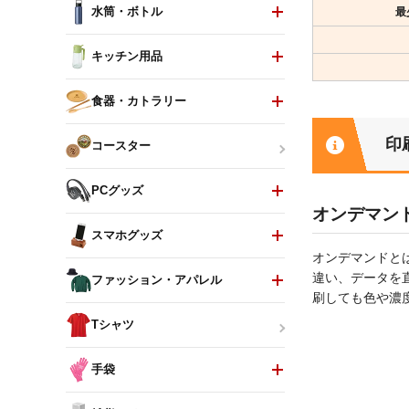
水筒・ボトル
最
キッチン用品
食器・カトラリー
印
コースター
PCグッズ
オンデマン
スマホグッズ
オンデマンドと
違い、データを
ファッション・アパレル
刷しても色や濃
Tシャツ
手袋