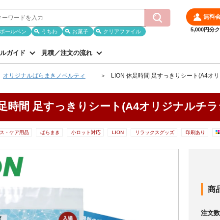
無料
5,000円
ボールペン
うちわ
お菓子
クリアファイル
ルガイド
見積／注文の流れ
オリジナルばらまきノベルティ
LION 休足時間 足すっきりシート(A4オ
 休足時間 足すっきりシート(A4オリジナルチラ
ス・ケア用品
ばらまき
小ロット対応
LION
リラックスグッズ
印刷あり
商
注文数