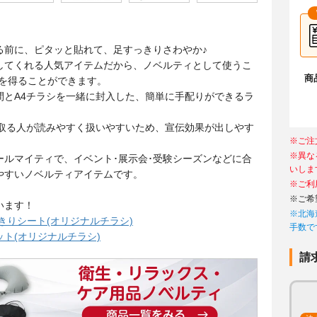
る前に、ピタッと貼れて、足すっきりさわやか♪
してくれる人気アイテムだから、ノベルティとして使うこ
商
果を得ることができます。
間とA4チラシを一緒に封入した、簡単に手配りができるラ
け取る人が読みやすく扱いやすいため、宣伝効果が出しやす
※ご注
！
※異な
ールマイティで、イベント･展示会･受験シーズンなどに合
いしま
やすいノベルティアイテムです。
※ご利
※ご希
います！
※北海
きりシート(オリジナルチラシ)
手数で
ト(オリジナルチラシ)
請