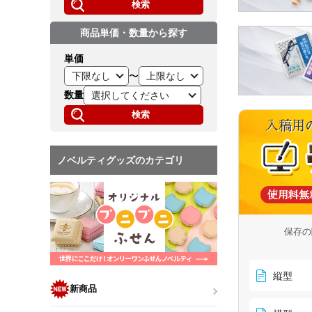
検索
商品単価・数量から探す
単価
〜
数量
検索
ノベルティグッズのカテゴリ
保存の
縦型
新商品