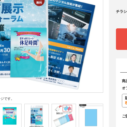
チラシ
商
オ
ージです。
ご