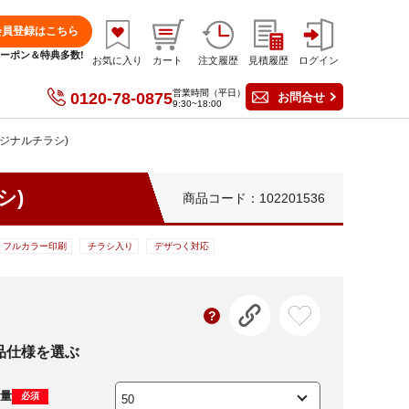
会員登録はこちら
分クーポン＆特典多数!
お気に入り
カート
注文履歴
見積履歴
ログイン
営業時間（平日）
0120-78-0875
お問合せ
9:30~18:00
リジナルチラシ)
シ)
商品コード：102201536
フルカラー印刷
チラシ入り
デザつく対応
品仕様を選ぶ
量
必須