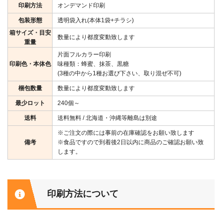
印刷方法
オンデマンド印刷
包装形態
透明袋入れ(本体1袋+チラシ)
箱サイズ・目安
数量により都度変動致します
重量
片面フルカラー印刷
印刷色・本体色
味種類：蜂蜜、抹茶、黒糖
(3種の中から1種お選び下さい、取り混ぜ不可)
梱包数量
数量により都度変動致します
最少ロット
240個～
送料
送料無料 / 北海道・沖縄等離島は別途
※ご注文の際には事前の在庫確認をお願い致します
備考
※食品ですので到着後2日以内に商品のご確認お願い致
します。
印刷方法について