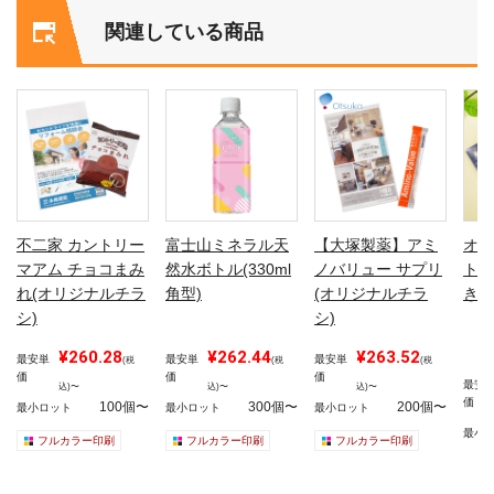
関連している商品
不二家 カントリー
富士山ミネラル天
【大塚製薬】アミ
オリ
マアム チョコまみ
然水ボトル(330ml
ノバリュー サプリ
トボ
れ(オリジナルチラ
角型)
(オリジナルチラ
き)
シ)
シ)
¥260.28
¥262.44
¥263.52
最安単
最安単
最安単
(税
(税
(税
価
価
価
最安
込)〜
込)〜
込)〜
価
100個〜
300個〜
200個〜
最小ロット
最小ロット
最小ロット
最小
フルカラー印刷
フルカラー印刷
フルカラー印刷