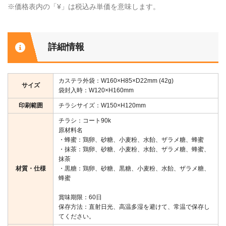
※価格表内の「¥」は税込み単価を意味します。
詳細情報
カステラ外袋：W160×H85×D22mm (42g)
サイズ
袋封入時：W120×H160mm
印刷範囲
チラシサイズ：W150×H120mm
チラシ：コート90k
原材料名
・蜂蜜：鶏卵、砂糖、小麦粉、水飴、ザラメ糖、蜂蜜
・抹茶：鶏卵、砂糖、小麦粉、水飴、ザラメ糖、蜂蜜、
抹茶
材質・仕様
・黒糖：鶏卵、砂糖、黒糖、小麦粉、水飴、ザラメ糖、
蜂蜜
賞味期限：60日
保存方法：直射日光、高温多湿を避けて、常温で保存し
てください。