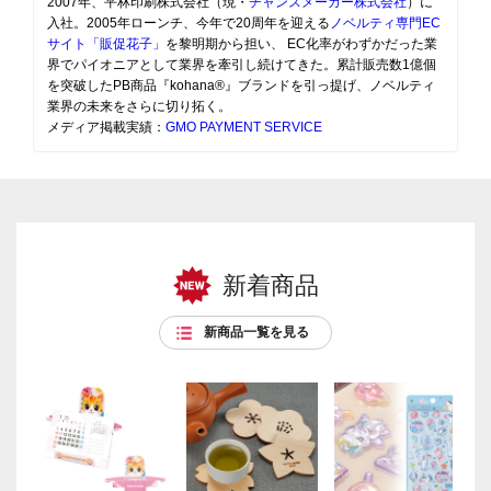
2007年、平林印刷株式会社（現・
チャンスメーカー株式会社
）に
入社。2005年ローンチ、今年で20周年を迎える
ノベルティ専門EC
サイト「販促花子」
を黎明期から担い、 EC化率がわずかだった業
界でパイオニアとして業界を牽引し続けてきた。累計販売数1億個
を突破したPB商品『kohana®』ブランドを引っ提げ、ノベルティ
業界の未来をさらに切り拓く。
メディア掲載実績：
GMO PAYMENT SERVICE
新着商品
新商品一覧を見る