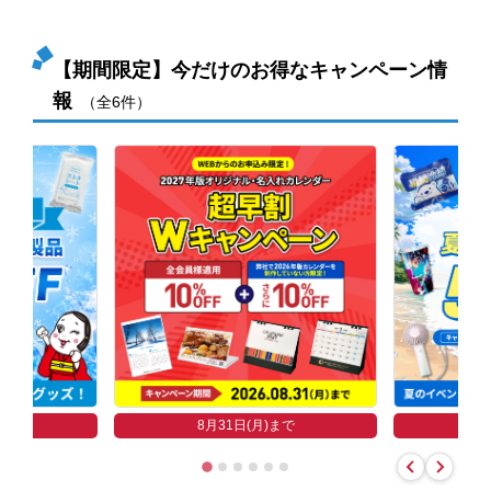
【期間限定】今だけのお得なキャンペーン情
報
（全6件）
まで
8
8月31日(月)まで