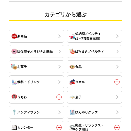
カテゴリから選ぶ
短納期ノベルティ
新商品
(1～7営業日出荷)
販促花子オリジナル商品
ばらまきノベルティ
お菓子
食品
飲料・ドリンク
タオル
うちわ
扇子
ハンディファン
ひんやりグッズ
衛生・リラックス・
カレンダー
ケア用品