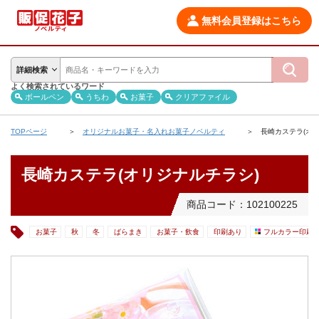
無料会員登録はこちら
詳細検索
よく検索されているワード
ボールペン
うちわ
お菓子
クリアファイル
TOPページ
オリジナルお菓子・名入れお菓子ノベルティ
長崎カステラ(オ
長崎カステラ(オリジナルチラシ)
商品コード：102100225
お菓子
秋
冬
ばらまき
お菓子・飲食
印刷あり
フルカラー印刷