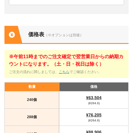
価格表
（※オプションは別途）
※午前11時までのご注文確定で翌営業日からの納期カ
ウントになります。（土・日・祝日は除く）
ご注文の流れに関しましては、
こちら
でご確認ください。
数量
価格
¥63,504
240個
(¥264.6)
¥76,205
288個
(¥264.6)
¥88,906