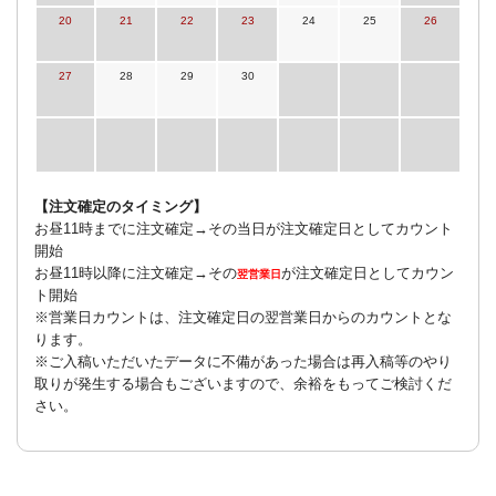
20
21
22
23
24
25
26
27
28
29
30
【注文確定のタイミング】
お昼11時までに注文確定→その当日が注文確定日としてカウント
開始
お昼11時以降に注文確定→その
が注文確定日としてカウン
翌営業日
ト開始
※営業日カウントは、注文確定日の翌営業日からのカウントとな
ります。
※ご入稿いただいたデータに不備があった場合は再入稿等のやり
取りが発生する場合もございますので、余裕をもってご検討くだ
さい。