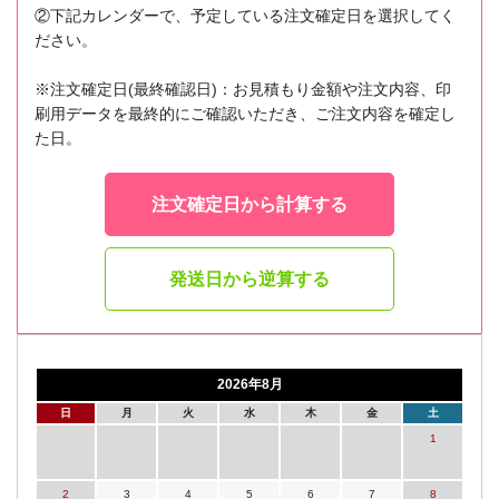
②下記カレンダーで、予定している注文確定日を選択してく
ださい。
※注文確定日(最終確認日)：お見積もり金額や注文内容、印
刷用データを最終的にご確認いただき、ご注文内容を確定し
た日。
注文確定日から計算する
発送日から逆算する
2026年8月
日
月
火
水
木
金
土
1
2
3
4
5
6
7
8