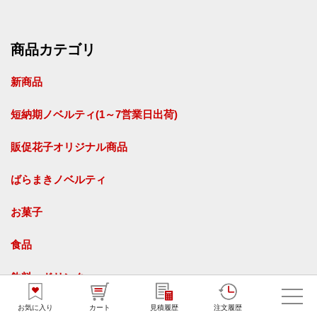
商品カテゴリ
新商品
短納期ノベルティ(1～7営業日出荷)
販促花子オリジナル商品
ばらまきノベルティ
お菓子
食品
飲料・ドリンク
お気に入り
カート
見積履歴
注文履歴
タオル