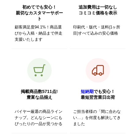
初めてでも安心！
追加費用は一切なし
親切なカスタマーサポー
コミコミ価格を表示
ト
顧客満足度94.1%！商品選
印刷代・版代・送料(1ヶ所
びから入稿・納品まで伴走
目)すべて込みの安心価格
支援いたします
掲載商品数5711点!
短納期
でも安心！
豊富な品揃え
最短翌営業日出荷
バイヤー厳選の商品ライン
ご担当者様の「間に合わな
ナップ。どんなシーンにも
い…」を何度も解決してき
ぴったりの一品が見つかる
ました