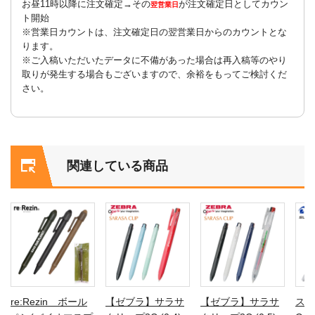
お昼11時以降に注文確定→その
が注文確定日としてカウン
翌営業日
ト開始
※営業日カウントは、注文確定日の翌営業日からのカウントとな
ります。
※ご入稿いただいたデータに不備があった場合は再入稿等のやり
取りが発生する場合もございますので、余裕をもってご検討くだ
さい。
関連している商品
re:Rezin ボール
【ゼブラ】サラサ
【ゼブラ】サラサ
スー