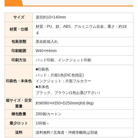
サイズ
直径約10×140mm
材質：PU、鉄、ABS、アルミニウム合金、重さ：約18
材質・仕様
ｇ
包装形態
黒化粧箱入れ
印刷範囲
W40×H4mm
印刷方法
パッド印刷、インクジェット印刷
■印刷色
パッド：片面1色(DIC色指定)
印刷色・本体色
インクジェット：片面フルカラー
■本体色
ブラック、ブラウン(1色お選び下さい）
箱サイズ・目安
約W360×H350×D250mm(約6.8kg)
重量
梱包数量
200個/カートン
最少ロット
100個～
送料
送料無料 / 北海道・沖縄等離島は別途