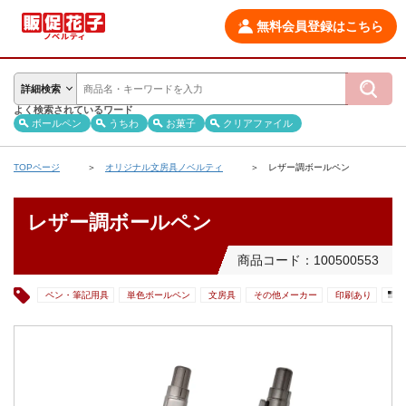
無料会員登録はこちら
詳細検索
よく検索されているワード
ボールペン
うちわ
お菓子
クリアファイル
TOPページ
オリジナル文房具ノベルティ
レザー調ボールペン
レザー調ボールペン
商品コード：100500553
ペン・筆記用具
単色ボールペン
文房具
その他メーカー
印刷あり