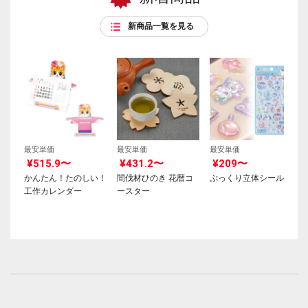
新商品一覧を見る
最安単価
最安単価
最安単価
¥515.9〜
¥431.2〜
¥209〜
かんたん！たのしい！
間伐材ひのき 花暦コ
ぷっくり立体シール
工作カレンダー
ースター