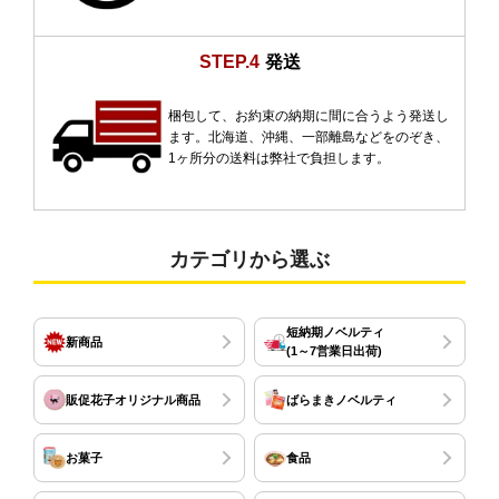
STEP.4
発送
梱包して、お約束の納期に間に合うよう発送し
ます。北海道、沖縄、一部離島などをのぞき、
1ヶ所分の送料は弊社で負担します。
カテゴリから選ぶ
短納期ノベルティ
新商品
(1～7営業日出荷)
販促花子オリジナル商品
ばらまきノベルティ
お菓子
食品