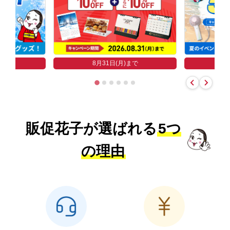
まで
8
8月31日(月)まで
販促花子が選ばれる
5つ
の理由