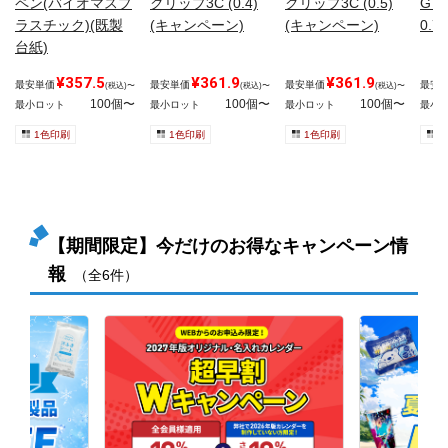
ペン(バイオマスプ
クリップ3C (0.4)
クリップ3C (0.5)
G 
ラスチック)(既製
(キャンペーン)
(キャンペーン)
0.7
台紙)
¥357.5
¥361.9
¥361.9
最安単価
最安単価
最安単価
最安
(税込)〜
(税込)〜
(税込)〜
100個〜
100個〜
100個〜
最小ロット
最小ロット
最小ロット
最小
1色印刷
1色印刷
1色印刷
1
【期間限定】今だけのお得なキャンペーン情
報
（全6件）