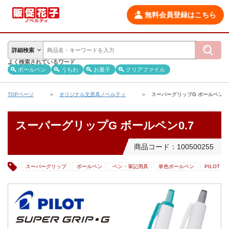
無料会員登録はこちら
詳細検索
よく検索されているワード
ボールペン
うちわ
お菓子
クリアファイル
TOPページ
オリジナル文房具ノベルティ
スーパーグリップG ボールペン0.
スーパーグリップG ボールペン0.7
商品コード：100500255
スーパーグリップ
ボールペン
ペン・筆記用具
単色ボールペン
PILOT