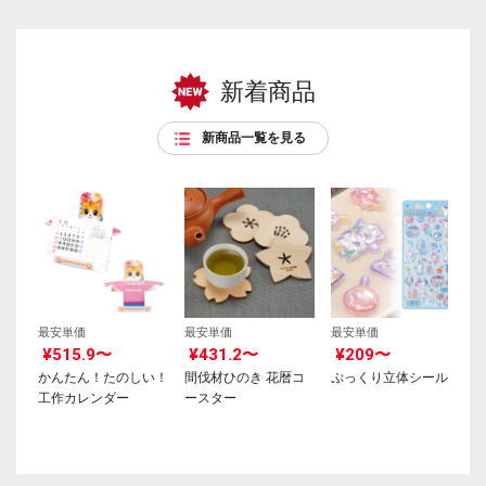
新着商品
新商品一覧を見る
最安単価
最安単価
最安単価
¥515.9〜
¥431.2〜
¥209〜
かんたん！たのしい！
間伐材ひのき 花暦コ
ぷっくり立体シール
工作カレンダー
ースター