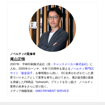
ノベルティの監修者
尾山正悟
2007年、平林印刷株式会社（現・
チャンスメーカー株式会社
）に
入社。2005年ローンチ、今年で20周年を迎える
ノベルティ専門EC
サイト「販促花子」
を黎明期から担い、 EC化率がわずかだった業
界でパイオニアとして業界を牽引し続けてきた。累計販売数1億個
を突破したPB商品『kohana®』ブランドを引っ提げ、ノベルティ
業界の未来をさらに切り拓く。
メディア掲載実績：
GMO PAYMENT SERVICE