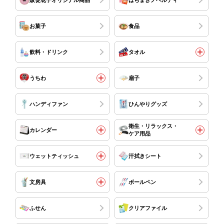
お菓子
食品
飲料・ドリンク
タオル
うちわ
扇子
ハンディファン
ひんやりグッズ
衛生・リラックス・
カレンダー
ケア用品
ウェットティッシュ
汗拭きシート
文房具
ボールペン
ふせん
クリアファイル