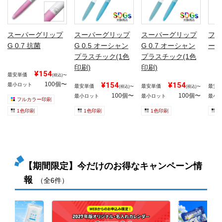
スーパーグリップ
スーパーグリップ
スーパーグリップ
フリ
G 0.7 抗菌
G 0.5 オーシャン
G 0.7 オーシャン
ーズ
プラスチック(1色
プラスチック(1色
印刷)
印刷)
¥154
最安単価
(税込)〜
100個〜
¥154
¥154
最小ロット
最安単価
最安単価
最安
(税込)〜
(税込)〜
100個〜
100個〜
最小ロット
最小ロット
最小
フルカラー印刷
1色印刷
1色印刷
1色印刷
1
【期間限定】今だけのお得なキャンペーン情
報
（全6件）