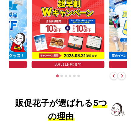
まで
8
8月31日(月)まで
販促花子が選ばれる
5つ
の理由