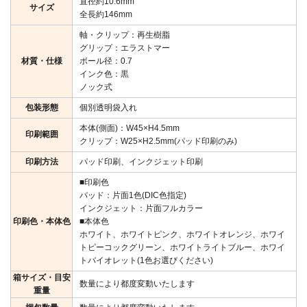
直径約10.6mm
サイズ
全長約146mm
軸・クリップ：再生樹脂
グリップ：エラストマー
材質・仕様
ボール径：0.7
インク色：黒
ノック式
包装形態
個別透明袋入れ
本体(側面)：W45×H4.5mm
印刷範囲
クリップ：W25×H2.5mm(パッド印刷のみ)
印刷方法
パッド印刷、インクジェット印刷
■印刷色
パッド：片面1色(DIC色指定)
インクジェット：片面フルカラー
印刷色・本体色
■本体色
ホワイト、ホワイトピンク、ホワイトオレンジ、ホワイ
トピーコックグリーン、ホワイトライトブルー、ホワイ
トバイオレット(1色お選びください)
箱サイズ・目安
数量により都度変動いたします
重量