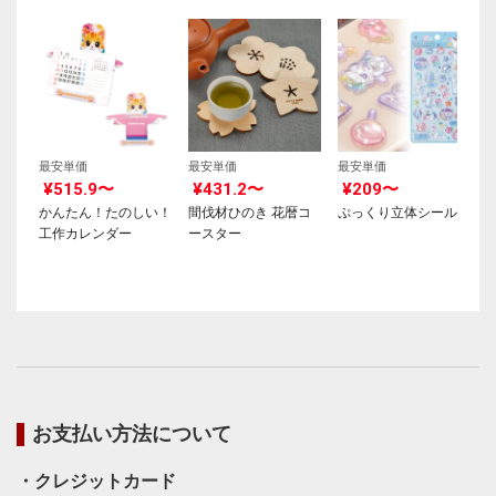
最安単価
最安単価
最安単価
¥515.9〜
¥431.2〜
¥209〜
かんたん！たのしい！
間伐材ひのき 花暦コ
ぷっくり立体シール
工作カレンダー
ースター
お支払い方法について
・クレジットカード