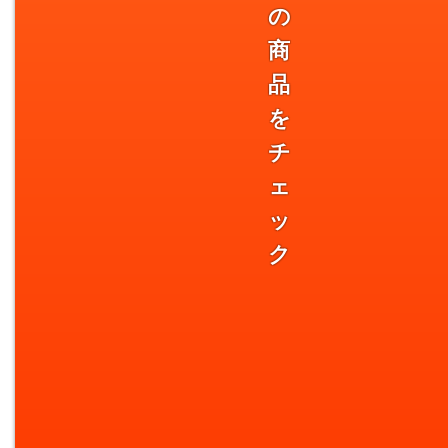
の
商
品
を
チ
ェ
ッ
ク