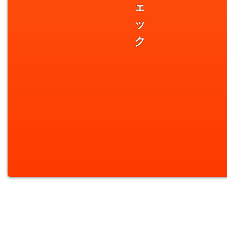
ェ
ッ
ク