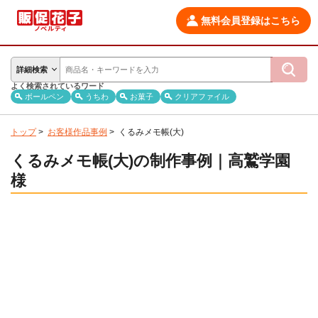
無料会員登録はこちら
詳細検索
よく検索されているワード
ボールペン
うちわ
お菓子
クリアファイル
トップ
>
お客様作品事例
>
くるみメモ帳(大)
くるみメモ帳(大)の制作事例｜高鷲学園
様