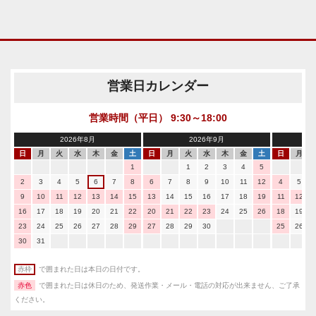
営業日カレンダー
営業時間（平日） 9:30～18:00
2026年8月
2026年9月
日
月
火
水
木
金
土
日
月
火
水
木
金
土
日
月
1
1
2
3
4
5
2
3
4
5
6
7
8
6
7
8
9
10
11
12
4
5
9
10
11
12
13
14
15
13
14
15
16
17
18
19
11
12
16
17
18
19
20
21
22
20
21
22
23
24
25
26
18
19
23
24
25
26
27
28
29
27
28
29
30
25
26
30
31
赤枠
で囲まれた日は本日の日付です。
赤色
で囲まれた日は休日のため、発送作業・メール・電話の対応が出来ません、ご了承
ください。