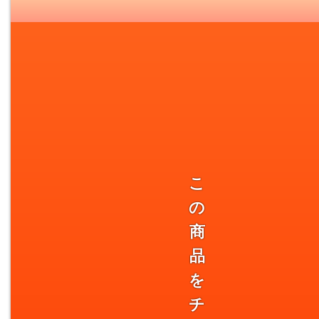
こ
の
商
品
を
チ