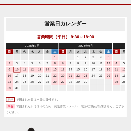
営業日カレンダー
営業時間（平日） 9:30～18:00
2026年8月
2026年9月
日
月
火
水
木
金
土
日
月
火
水
木
金
土
日
月
1
1
2
3
4
5
2
3
4
5
6
7
8
6
7
8
9
10
11
12
4
5
9
10
11
12
13
14
15
13
14
15
16
17
18
19
11
12
16
17
18
19
20
21
22
20
21
22
23
24
25
26
18
19
23
24
25
26
27
28
29
27
28
29
30
25
26
30
31
赤枠
で囲まれた日は本日の日付です。
赤色
で囲まれた日は休日のため、発送作業・メール・電話の対応が出来ません、ご了承
ください。