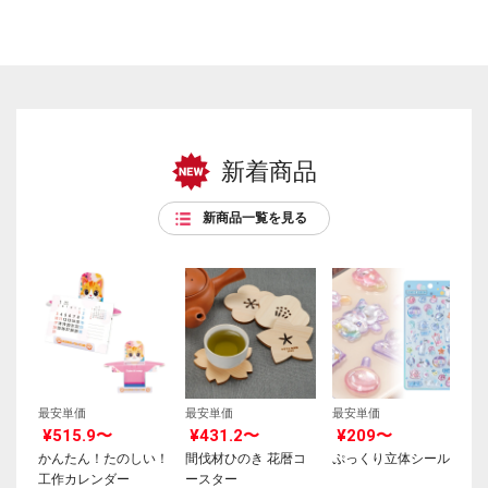
新着商品
新商品一覧を見る
最安単価
最安単価
最安単価
¥515.9〜
¥431.2〜
¥209〜
かんたん！たのしい！
間伐材ひのき 花暦コ
ぷっくり立体シール
工作カレンダー
ースター