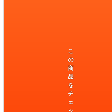
こ
の
商
品
を
チ
ェ
ッ