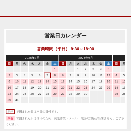
営業日カレンダー
営業時間（平日） 9:30～18:00
2026年8月
2026年9月
日
月
火
水
木
金
土
日
月
火
水
木
金
土
日
月
1
1
2
3
4
5
2
3
4
5
6
7
8
6
7
8
9
10
11
12
4
5
9
10
11
12
13
14
15
13
14
15
16
17
18
19
11
12
16
17
18
19
20
21
22
20
21
22
23
24
25
26
18
19
23
24
25
26
27
28
29
27
28
29
30
25
26
30
31
赤枠
で囲まれた日は本日の日付です。
赤色
で囲まれた日は休日のため、発送作業・メール・電話の対応が出来ません、ご了承
ください。