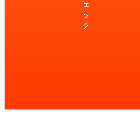
ェ
ッ
ク