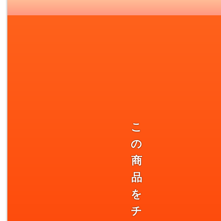
こ
の
商
品
を
チ