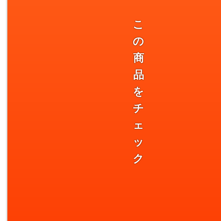
こ
の
商
品
を
チ
ェ
ッ
ク