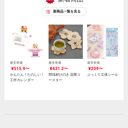
新商品一覧を見る
最安単価
最安単価
最安単価
¥515.9〜
¥431.2〜
¥209〜
かんたん！たのしい！
間伐材ひのき 花暦コ
ぷっくり立体シール
工作カレンダー
ースター