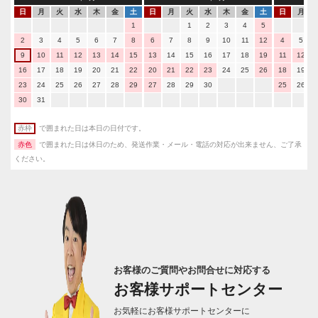
日
月
火
水
木
金
土
日
月
火
水
木
金
土
日
月
1
1
2
3
4
5
2
3
4
5
6
7
8
6
7
8
9
10
11
12
4
5
9
10
11
12
13
14
15
13
14
15
16
17
18
19
11
12
16
17
18
19
20
21
22
20
21
22
23
24
25
26
18
19
23
24
25
26
27
28
29
27
28
29
30
25
26
30
31
赤枠
で囲まれた日は本日の日付です。
赤色
で囲まれた日は休日のため、発送作業・メール・電話の対応が出来ません、ご了承
ください。
お客様のご質問やお問合せに対応する
お客様サポートセンター
お気軽にお客様サポートセンターに