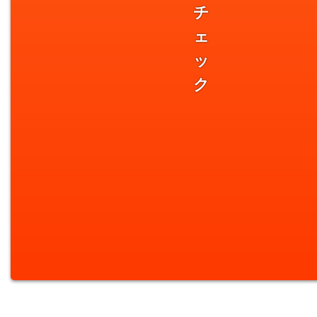
チ
ェ
ッ
ク