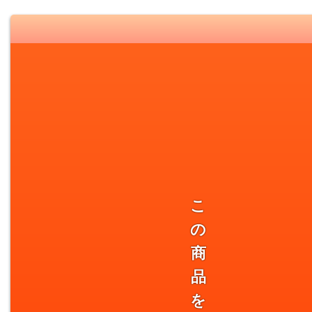
こ
の
商
品
を