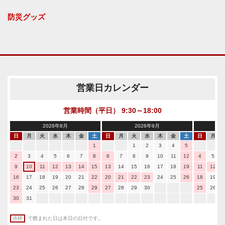
防災グッズ
営業日カレンダー
営業時間（平日） 9:30～18:00
2026年8月
2026年9月
日
月
火
水
木
金
土
日
月
火
水
木
金
土
日
月
1
1
2
3
4
5
2
3
4
5
6
7
8
6
7
8
9
10
11
12
4
5
9
10
11
12
13
14
15
13
14
15
16
17
18
19
11
12
16
17
18
19
20
21
22
20
21
22
23
24
25
26
18
19
23
24
25
26
27
28
29
27
28
29
30
25
26
30
31
赤枠
で囲まれた日は本日の日付です。