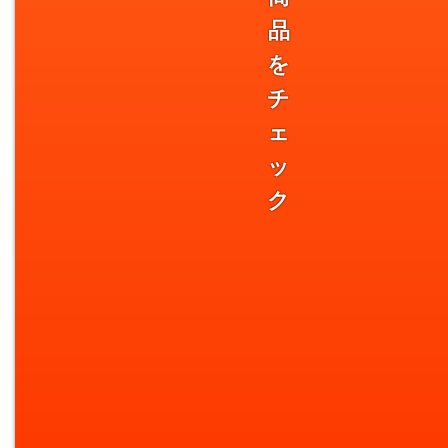
品
を
チ
ェ
ッ
ク