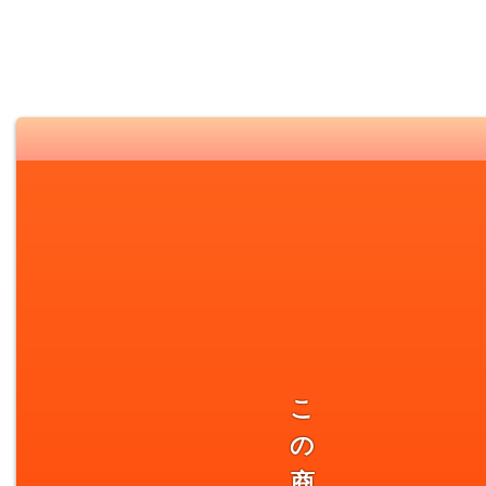
こ
の
商