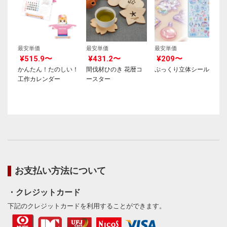
最安単価
最安単価
最安単価
¥515.9〜
¥431.2〜
¥209〜
かんたん！たのしい！
間伐材ひのき 花暦コ
ぷっくり立体シール
工作カレンダー
ースター
お支払い方法について
・クレジットカード
下記のクレジットカードを利用することができます。