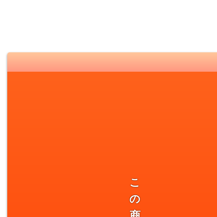
こ
の
商