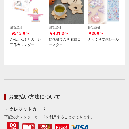
最安単価
最安単価
最安単価
¥515.9〜
¥431.2〜
¥209〜
かんたん！たのしい！
間伐材ひのき 花暦コ
ぷっくり立体シール
工作カレンダー
ースター
お支払い方法について
・クレジットカード
下記のクレジットカードを利用することができます。