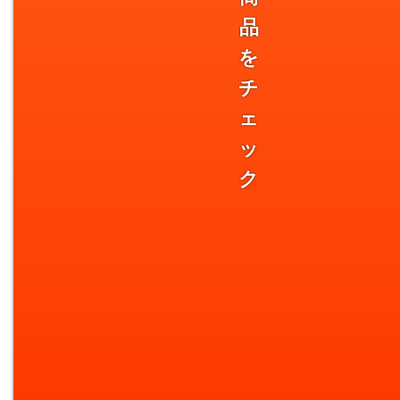
品
を
チ
ェ
ッ
ク