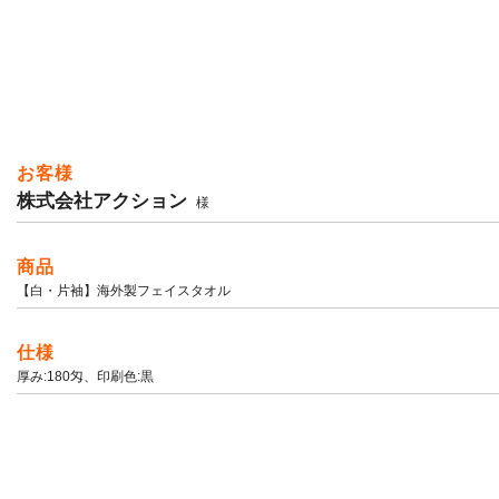
お客様
株式会社アクション
様
商品
【白・片袖】海外製フェイスタオル
仕様
厚み:180匁、印刷色:黒