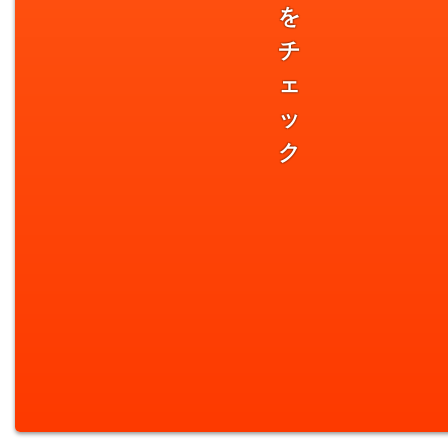
を
チ
ェ
ッ
ク