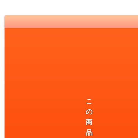
こ
の
商
品