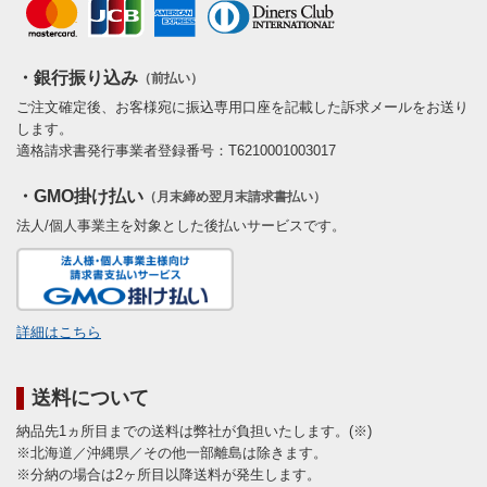
・銀行振り込み
（前払い）
ご注文確定後、お客様宛に振込専用口座を記載した訴求メールをお送り
します。
適格請求書発行事業者登録番号：T6210001003017
・GMO掛け払い
（月末締め翌月末請求書払い）
法人/個人事業主を対象とした後払いサービスです。
詳細はこちら
送料について
納品先1ヵ所目までの送料は弊社が負担いたします。(※)
※北海道／沖縄県／その他一部離島は除きます。
※分納の場合は2ヶ所目以降送料が発生します。