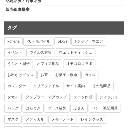
話題ネタ・時事ネタ
販売促進提案
タグ
kohana
PC・モバイル
SDGs
Tシャツ・ウエア
イベント
ウイルス対策
ウェットティッシュ
うちわ・扇子
オフィス用品
オモコロコラボ
お出かけグッズ
お茶
お菓子・飲食
カイロ
カレンダー
クリアファイル
サイト案内
その他商品
タオル
タンブラー・マグカップ
データ作成
ティッシュ
バッグ
ばらまき
ブース装飾
ふせん
ペン・筆記用具
マスク
メディカル
メモ・ノート
レイングッズ