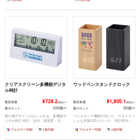
クリアスクリーン多機能デジタ
ウッドペンスタンドクロック
ル時計
¥728.2
¥1,805.1
最安単価
最安単価
(税込)〜
(税込)〜
100個〜
50個〜
最小ロット
最小ロット
透け感デザインがおしゃれな、多機能デ
ペンスタンド機能の付いた、スタイリッ
ジタル時計 時計・日付・温湿度・天気
シュな木製LEDクロック。 時計部分は
表...
視認...
フルカラー印刷
1色印刷
フルカラー印刷
1色印刷