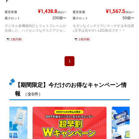
ド
¥1,438.8
¥1,567.5
最安単価
最安単価
(税込)〜
(税込)〜
200個〜
50個〜
最小ロット
最小ロット
デジタル多機能時計とフォトフレームが
モダンなインテリアにマッチする木目調
合体した、ハイセンスなデスクアクセサ
♪文字は見やすいLED表示です＾＾
リーです...
1色印刷
1色印刷
1
【期間限定】今だけのお得なキャンペーン情
報
（全6件）