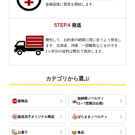
金確認後に製造を開始します。
STEP.4
発送
梱包して、お約束の納期に間に合うよう発送し
ます。北海道、沖縄、一部離島などをのぞき、
1ヶ所分の送料は弊社で負担します。
カテゴリから選ぶ
短納期ノベルティ
新商品
(1～7営業日出荷)
販促花子オリジナル商品
ばらまきノベルティ
お菓子
食品