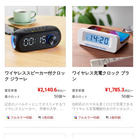
ワイヤレススピーカー付クロッ
ワイヤレス充電クロック ブラ
ク ジラーレ
ン
¥2,140.6
¥1,785.3
最安単価
最安単価
(税込)〜
(税込)〜
50個〜
50個〜
最小ロット
最小ロット
記念のノベルティとしてオススメするワ
Qi対応のスマホを置くだけで充電できる
イヤレススピーカー。 卒業や入学、そ
ワイヤレス充電機能付きのデジタルクロ
して周...
ッ...
フルカラー印刷
1色印刷
フルカラー印刷
1色印刷