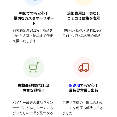
初めてでも安心！
追加費用は一切なし
親切なカスタマーサポー
コミコミ価格を表示
ト
顧客満足度94.1%！商品選
印刷代・版代・送料(1ヶ所
びから入稿・納品まで伴走
目)すべて込みの安心価格
支援いたします
掲載商品数5711点!
短納期
でも安心！
豊富な品揃え
最短翌営業日出荷
バイヤー厳選の商品ライン
ご担当者様の「間に合わな
ナップ。どんなシーンにも
い…」を何度も解決してき
ぴったりの一品が見つかる
ました