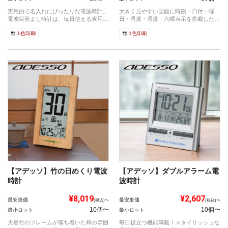
実用的で名入れにぴったりな電波時計。
大きく見やすい画面に時刻・日付・曜
電波目覚まし時計は、毎日使える実用性
日・温度・湿度・六曜表示を搭載したデ
の高...
ジタル日め...
1色印刷
1色印刷
【アデッソ】竹の日めくり電波
【アデッソ】ダブルアラーム電
時計
波時計
¥8,019
¥2,607
最安単価
最安単価
(税込)〜
(税込)〜
10個〜
10個〜
最小ロット
最小ロット
天然竹のフレームが落ち着いた和の雰囲
毎日役立つ機能満載！スタイリッシュな