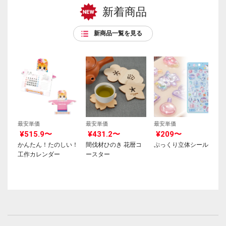
新着商品
新商品一覧を見る
最安単価
最安単価
最安単価
¥515.9〜
¥431.2〜
¥209〜
かんたん！たのしい！
間伐材ひのき 花暦コ
ぷっくり立体シール
工作カレンダー
ースター