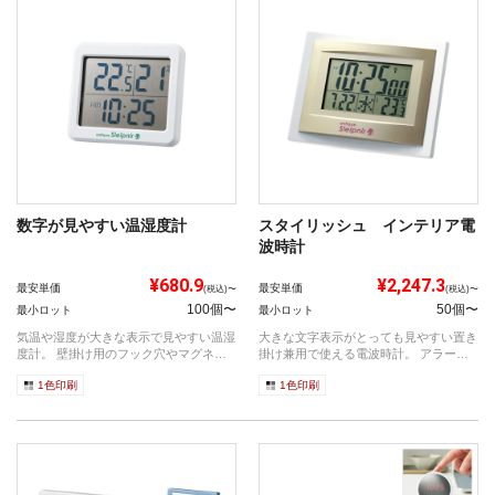
数字が見やすい温湿度計
スタイリッシュ インテリア電
波時計
¥680.9
¥2,247.3
最安単価
最安単価
(税込)〜
(税込)〜
100個〜
50個〜
最小ロット
最小ロット
気温や湿度が大きな表示で見やすい温湿
大きな文字表示がとっても見やすい置き
度計。 壁掛け用のフック穴やマグネッ
掛け兼用で使える電波時計。 アラー
トが付...
ム、カレ...
1色印刷
1色印刷