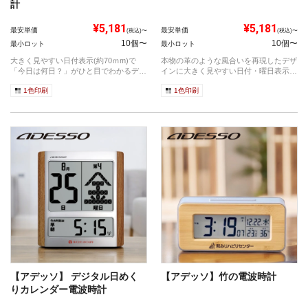
計
¥5,181
¥5,181
最安単価
最安単価
(税込)〜
(税込)〜
10個〜
10個〜
最小ロット
最小ロット
大きく見やすい日付表示(約70ｍm)で
本物の革のような風合いを再現したデザ
「今日は何日？」がひと目でわかるデジ
インに大きく見やすい日付・曜日表示と
タル日...
未来・過...
1色印刷
1色印刷
【アデッソ】 デジタル日めく
【アデッソ】竹の電波時計
りカレンダー電波時計