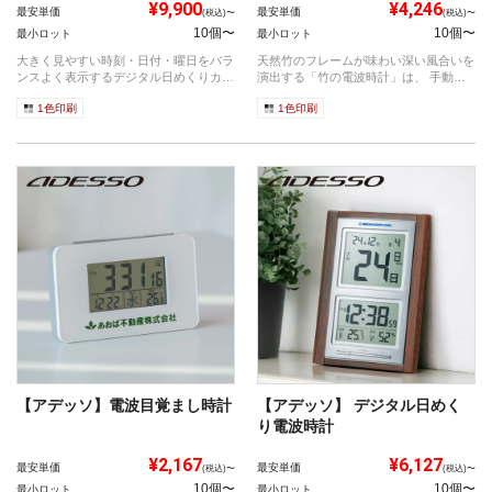
¥9,900
¥4,246
最安単価
最安単価
(税込)〜
(税込)〜
10個〜
10個〜
最小ロット
最小ロット
大きく見やすい時刻・日付・曜日をバラ
天然竹のフレームが味わい深い風合いを
ンスよく表示するデジタル日めくりカレ
演出する「竹の電波時計」は、 手動で
ンダー電...
の時刻...
1色印刷
1色印刷
【アデッソ】電波目覚まし時計
【アデッソ】 デジタル日めく
り電波時計
¥2,167
¥6,127
最安単価
最安単価
(税込)〜
(税込)〜
10個〜
10個〜
最小ロット
最小ロット