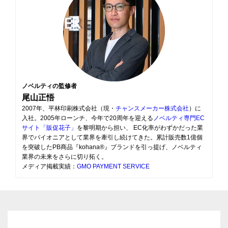
ノベルティの監修者
尾山正悟
2007年、平林印刷株式会社（現・
チャンスメーカー株式会社
）に
入社。2005年ローンチ、今年で20周年を迎える
ノベルティ専門EC
サイト「販促花子」
を黎明期から担い、 EC化率がわずかだった業
界でパイオニアとして業界を牽引し続けてきた。累計販売数1億個
を突破したPB商品『kohana®』ブランドを引っ提げ、ノベルティ
業界の未来をさらに切り拓く。
メディア掲載実績：
GMO PAYMENT SERVICE