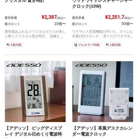
クリスタル 置き時計
ウッドワイヤレスチャージャー
クロック(10W)
¥2,387
¥2,251.7
最安単価
最安単価
(税込)〜
(税込)〜
10個〜
50個〜
最小ロット
最小ロット
透明感あふれるクリスタルガラスが美し
ワイヤレス充電機能の付いた、スリムな
く輝くクリスタル置き時計。 洗練され
木製LEDクロック。 置くだけでスマホ...
た...
1色印刷
フルカラー印刷
1色印刷
【アデッソ】 ビッグディスプ
【アデッソ】革風デスクカレン
レイ デジタル日めくり電波時
ダー電波クロック