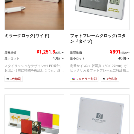
ミラークロック(ワイド)
フォトフレームクロック(スタ
ンドタイプ)
¥1,251.8
¥891
最安単価
最安単価
(税込)〜
(税込)〜
40個〜
40個〜
最小ロット
最小ロット
スタイリッシュなデザインのLED時計。
定番サイズのL版写真（89×127mm）が
お出かけ前に時間を確認しつつも、身だ
ピッタリ入るフォトフレームに時計機能
し...
を...
1色印刷
フルカラー印刷
1色印刷