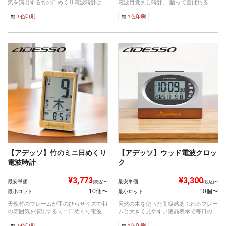
気を演出する竹の日めくり電波時計は
電波目覚まし時計。 贈って喜ばれる機
大きく...
能派ノ...
1色印刷
1色印刷
【アデッソ】竹のミニ日めくり
【アデッソ】ウッド電波クロッ
電波時計
ク
¥3,773
¥3,300
最安単価
最安単価
(税込)〜
(税込)〜
10個〜
10個〜
最小ロット
最小ロット
天然竹のフレームが手のひらサイズで和
天然の木を使った高級感あふれるフレー
の雰囲気を演出するミニ日めくり電波時
ムと大きく見やすい液晶表示で毎日の時
計は、 ...
刻確認を...
1色印刷
1色印刷