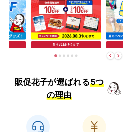
まで
8
8月31日(月)まで
販促花子が選ばれる
5つ
の理由