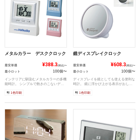
メタルカラー デスククロック
鏡ディスプレイクロック
¥388.3
¥608.3
最安単価
最安単価
(税込)〜
(税込)〜
100個〜
100個〜
最小ロット
最小ロット
インテリアに馴染むメタルカラーの多機
ディスプレイを鏡としても使える便利な
能時計。 シンプルで飽きのこないデザ
時計。 鏡に浮かび上がる表示がおしゃ
インの...
れでイ...
1色印刷
1色印刷