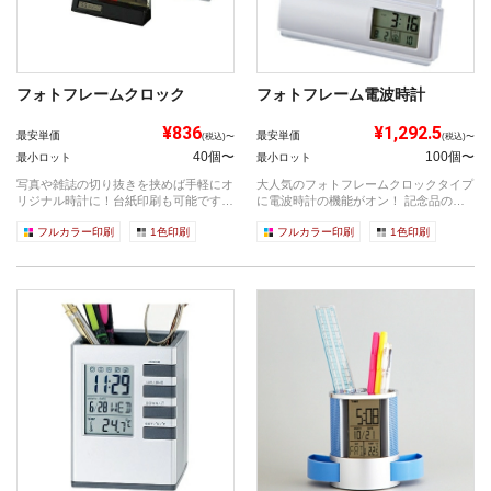
フォトフレームクロック
フォトフレーム電波時計
¥836
¥1,292.5
最安単価
最安単価
(税込)〜
(税込)〜
40個〜
100個〜
最小ロット
最小ロット
写真や雑誌の切り抜きを挟めば手軽にオ
大人気のフォトフレームクロックタイプ
リジナル時計に！台紙印刷も可能です♪
に電波時計の機能がオン！ 記念品のベ
ポストカ...
ストセ...
フルカラー印刷
1色印刷
フルカラー印刷
1色印刷